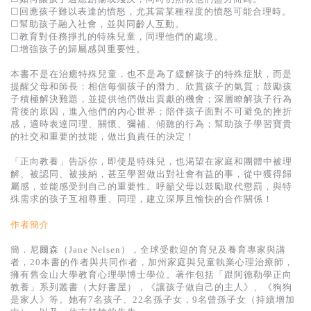
☐回應孩子難以表達的憤怒，尤其當某種程度的憤怒可能合理時。
☐幫助孩子融入社會，並與同齡人互動。
☐教育對任務掙扎的特殊兒童，同理他們的處境。
☐增強孩子的歸屬感與重要性。
本書不是在治癒特殊兒童，也不是為了緩解孩子的特殊症狀，而是
提醒父母和師長：相信每個孩子的潛力、欣賞孩子的氣質；鼓勵孩
子積極解決難題，並提供他們做出貢獻的機會；深層瞭解孩子行為
背後的原因，進入他們的內心世界；陪伴孩子面對不可避免的挫折
感，適時表達同理、關懷、彌補、傾聽的行為；幫助孩子學習寶貴
的社交和重要的技能，做出負責任的決定！
「正向教養」告訴你，即使是特殊兒，也渴望在家庭和團體中被理
解、被認同、被接納，甚至學習做出對社會有益的事，從中獲得歸
屬感，並能感受到自己的重要性。呼籲父母以鼓勵取代懲罰，與特
殊需求的孩子互相尊重、同理，建立深厚且愉快的合作關係！
作者簡介
簡．尼爾森（Jane Nelsen），全球受歡迎的育兒及養育專家與講
者，20本書的作者與共同作者，加州家庭與兒童執業心理治療師，
擁有舊金山大學教育心理學博士學位。著作包括「跟阿德勒學正向
教養」系列叢書（大好書屋），《讓孩子做自己的主人》、《狗狗
是家人》等。她有7名孩子、22名孫子女，9名曾孫子女（持續增加