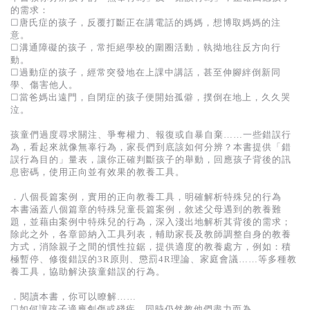
的需求：
☐唐氏症的孩子，反覆打斷正在講電話的媽媽，想博取媽媽的注
意。
☐溝通障礙的孩子，常拒絕學校的圍圈活動，執拗地往反方向行
動。
☐過動症的孩子，經常突發地在上課中講話，甚至伸腳絆倒新同
學、傷害他人。
☐當爸媽出遠門，自閉症的孩子便開始孤僻，撲倒在地上，久久哭
泣。
孩童們過度尋求關注、爭奪權力、報復或自暴自棄……一些錯誤行
為，看起來就像無辜行為，家長們到底該如何分辨？本書提供「錯
誤行為目的」量表，讓你正確判斷孩子的舉動，回應孩子背後的訊
息密碼，使用正向並有效果的教養工具。
．八個長篇案例，實用的正向教養工具，明確解析特殊兒的行為
本書涵蓋八個篇章的特殊兒童長篇案例，敘述父母遇到的教養難
題，並藉由案例中特殊兒的行為，深入淺出地解析其背後的需求；
除此之外，各章節納入工具列表，輔助家長及教師調整自身的教養
方式，消除親子之間的慣性拉鋸，提供適度的教養處方，例如：積
極暫停、修復錯誤的3R原則、懲罰4R理論、家庭會議……等多種教
養工具，協助解決孩童錯誤的行為。
．閱讀本書，你可以瞭解……
☐如何讓孩子適應創傷或殘疾，同時仍然教他們盡力而為。