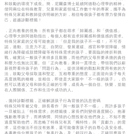
基道 Top 50
和鼓勵的環境下成長。簡．尼爾森博士延續阿德勒心理學的精神，
偕同兩位在特殊教育、兒童和家庭領域工作數十年的專家，攜手為
特殊兒家庭和教師提供明確的方針，相信每個孩子都有潛力發揮自
己，超越診斷標籤！
．正向教養的視角：所有孩子都在尋求「歸屬感」和「價值感」
心理學大師阿德勒指出，每個人都有追求歸屬感和價值感的需求。
特殊兒家庭的父母可能會說：「但是我的孩子不一樣！」不可否
認，過動、注意力不足、自閉症、發展遲緩、感官和學習障礙、情
緒行為障礙或肢體障礙等有特殊需求的孩子，要面臨的挫折和挑
戰，確實比一般孩子來得多且艱難，而他們的父母所要承擔的責任
和壓力也無比沉重。但「正向教養」秉持一貫理念，帶領我們以嶄
新視野看待孩子的「問題行為」，提供清晰的觀點和實用有效的方
法，鼓勵父母採取溫和堅定、互相尊重的態度，正面迎向孩子每天
高度挑戰的種種，並相信，即使是大家眼中「不一樣的孩子」，仍
然可以透過父母和師長正確的引導，成長為一個自信、快樂，並能
在人際關係、工作和生活中成功的人。
．拋掉診斷標籤，正確解讀孩子行為背後的訊息密碼
特殊兒時常被父母、師長看作「與一般孩子不一樣」，而許多孩子
一旦被貼上「特殊需求」的標籤後，家長們則變得過度關心、抱著
愧歉教導孩子，而將憐憫、同情的心態投射在他們身上，不知不覺
過度幫助他們，而忽略了特殊兒有其「獨特性」與「貢獻力」的需
求，這些做法不但沒有效果，還可能傷害孩子的自尊心及安全感。
本書教你分辨孩子的「無辜行為」及「錯誤行為」，正確回應孩子