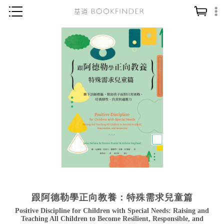
神學／教義
讀經／研經
聖經
信仰入門
教會歷史
靈修／禱告
信徒生活
教會事工
分齡牧養
跟阿德勒學正向教養：特殊需求兒童篇
社會／倫理
Positive Discipline for Children with Special Needs: Raising and
哲學／宗教比較
Teaching All Children to Become Resilient, Responsible, and