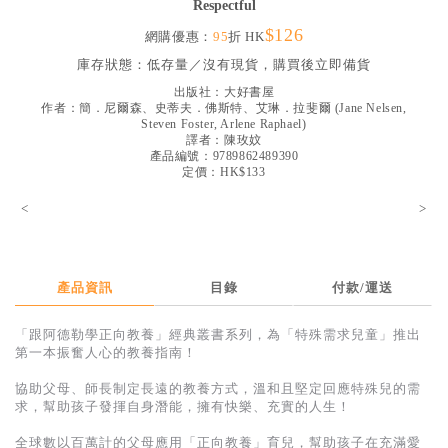
Respectful
見證／傳記
$126
網購優惠：
95
折 HK
文藝／勵志
庫存狀態：
低存量／沒有現貨，購買後立即備貨
童書
出版社：
大好書屋
作者：
簡．尼爾森、史蒂夫．佛斯特、艾琳．拉斐爾
(
Jane Nelsen,
Steven Foster, Arlene Raphael
)
精選影音
譯者：
陳玫妏
產品編號：9789862489390
其他
定價：HK$133
禮品專區
<
>
得獎作品推介
暢銷榜
產品資訊
目錄
付款/運送
中文二手書
「跟阿德勒學正向教養」經典叢書系列，為「特殊需求兒童」推出
英文二手書
第一本振奮人心的教養指南！
精選英文書
協助父母、師長制定長遠的教養方式，溫和且堅定回應特殊兒的需
求，幫助孩子發揮自身潛能，擁有快樂、充實的人生！
電子書
全球數以百萬計的父母應用「正向教養」育兒，幫助孩子在充滿愛