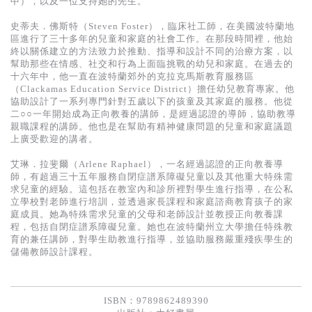
中），以及一位支持她的先生。
史蒂夫．佛斯特（Steven Foster），臨床社工師，在美國波特蘭地
區進行了三十多年的兒童和家庭的社會工作。在那段時間裡，他始
終以關係建立的方法致力於推動、指導和設計不同的治療方案，以
幫助那些在情感、社交和行為上面臨挑戰的幼兒和家庭。在過去的
十六年中，他一直在波特蘭郊外的克拉克馬斯教育服務區
（Clackamas Education Service District）擔任幼兒教育專家。他
協助設計了一系列專門針對五歲以下的孩童及其家庭的服務。他從
二○○一年開始成為正向教養的講師，是經過認證的導師，協助教導
親職課程的講師。他也是在幫助有精神健康問題的兒童和家庭議題
上廣受歡迎的講者。
艾琳．拉斐爾（Arlene Raphael），一名經過認證的正向教養導
師，有超過三十五年服務自閉症譜系障礙兒童以及其他重大特殊需
求兒童的經驗。這包括在教室內和診所裡對學生進行指導，在公私
立學校對老師進行培訓，並透過家長課程和家庭諮商教育孩子的家
庭成員。她為特殊需求兒童的父母和老師設計並教授正向教養課
程，包括自閉症譜系障礙兒童。她也在波特蘭州立大學擔任特殊教
育的兼任講師，對學生助教進行指導，並協助服務嚴重殘疾學生的
儲備教師設計課程。
ISBN：9789862489390