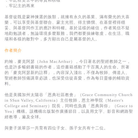
．牢記在受苦中的尊貴和榜樣
基道 Top 50
．牢記主的再來
基督徒既是蒙神揀選的族類，就擁有永久的基業、滿有榮光的大喜
樂，可以享受與基督聯合、蒙主光照、得主憐憫、在基督裡得穩
妥、與基督同作王的應許和特權。基於這樣的確信，作者篤信不疑
地勸勉讀者，無論環境多麼艱難，我們都要操練敬虔，在生活、職
場和各樣的敵對中，多方顯出自己是屬基督的人。
作者簡介
約翰．麥克阿瑟（John MacArthur），今日著名的聖經教師之一，
也是許多暢銷書籍的作者，這些書籍感動了千百萬人的生命。所著
的「麥克阿瑟新約註釋」，內容深入淺出，不僅為牧師、傳道人、
聖經教師預備講章必讀，也深受信徒喜愛，作為每日靈修的輔助資
料。
他是美國加州太陽谷「恩典社區教會」（Grace Community Church
in SSun Valley, California）主任牧師，恩主神學院（Master's
College and Seminary）院長，同時也負責「恩典與你」（Grace to
You）機構。該機構出版製作廣播節目，以及用文字、影音和網路聖
經教導，遍及全球。
與妻子派翠莎一共育有四位子女、孫子女共有十二位。