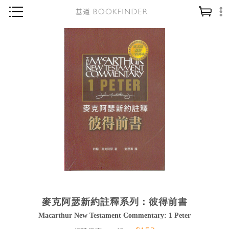
神學／教義
讀經／研經
聖經
信仰入門
教會歷史
靈修／禱告
信徒生活
教會事工
分齡牧養
麥克阿瑟新約註釋系列：彼得前書
社會／倫理
Macarthur New Testament Commentary: 1 Peter
哲學／宗教比較