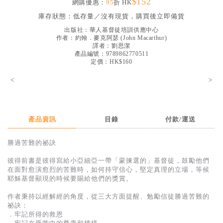
$152
網購優惠：
95
折 HK
見證／傳記
庫存狀態：
低存量／沒有現貨，購買後立即備貨
文藝／勵志
出版社：
華人基督徒培訓供應中心
作者：
約翰．麥克阿瑟
(
John Macarthur
)
童書
譯者：
劉思潔
產品編號：9789862770511
定價：HK$160
精選影音
<
>
其他
禮品專區
得獎作品推介
產品資訊
目錄
付款/運送
暢銷榜
勝過苦難的祕訣
中文二手書
彼得前書是彼得寫給小亞細亞一帶「蒙揀選的」基督徒，鼓勵他們
在面對愈演愈烈的苦難時，如何持守信心，堅定真理的立場，等候
英文二手書
耶穌基督顯現的時候要賜給他們的獎賞。
精選英文書
作者秉持以經解經的角度，從三大方面提醒、勉勵信徒勝過苦難的
祕訣：
電子書
．牢記所得的救恩