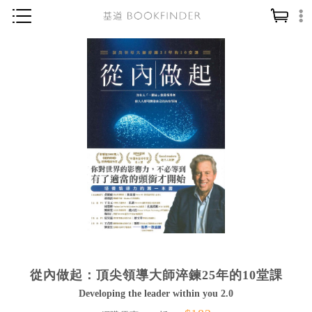
神學／教義
讀經／研經
聖經
信仰入門
教會歷史
靈修／禱告
信徒生活
教會事工
分齡牧養
從內做起：頂尖領導大師淬鍊25年的10堂課
社會／倫理
Developing the leader within you 2.0
哲學／宗教比較