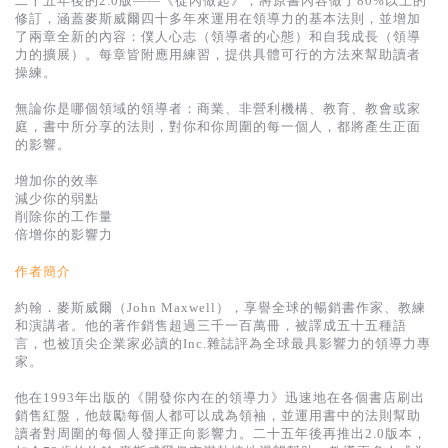
二十五年後的2.0版——《從內做起》，將原書內容做了80%以上的
基道 Top 50
修訂，涵蓋麥斯威爾四十多年來運用在領導力的基本法則，並增加
了兩章全新的內容：僕人心志（領導者的心態）和自我成長（領導
力的擴展）。每章皆附應用練習，提供具體可行的方法來幫助讀者
操練。
無論你是哪個領域的領導者：商業、非營利機構、教育、教會或家
庭，書中所分享的法則，對你和你周圍的每一個人，都將產生正面
的影響。
增加你的效率
減少你的弱點
削除你的工作量
倍增你的影響力
作者簡介
約翰．麥斯威爾（John Maxwell），享譽全球的暢銷書作家、教練
和演講者。他的著作銷售超過三千一百萬冊，被譯成五十五種語
言，也被頂尖企業家必讀的Inc.雜誌評為全球最具影響力的領導力專
家。
他在1993年出版的《開發你內在的領導力》迅速地在各個書店刷出
銷售紅盤，他鼓勵每個人都可以成為領袖，並運用書中的法則幫助
讀者對周圍的每個人發揮正向影響力。二十五年後再推出2.0版本，