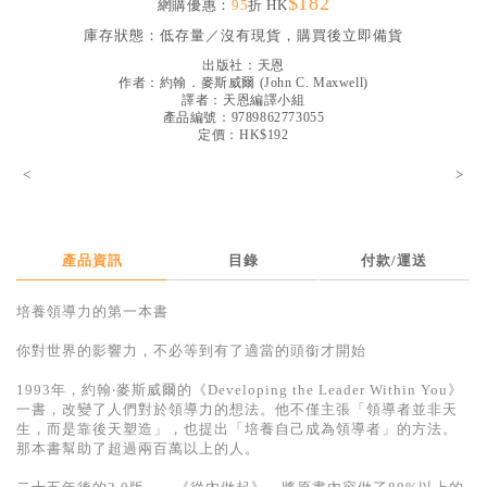
$182
網購優惠：
95
折 HK
見證／傳記
庫存狀態：
低存量／沒有現貨，購買後立即備貨
文藝／勵志
出版社：
天恩
作者：
約翰．麥斯威爾
(
John C. Maxwell
)
童書
譯者：
天恩編譯小組
產品編號：9789862773055
定價：HK$192
精選影音
<
>
其他
禮品專區
得獎作品推介
產品資訊
目錄
付款/運送
暢銷榜
培養領導力的第一本書
中文二手書
你對世界的影響力，不必等到有了適當的頭銜才開始
英文二手書
1993年，約翰‧麥斯威爾的《Developing the Leader Within You》
一書，改變了人們對於領導力的想法。他不僅主張「領導者並非天
精選英文書
生，而是靠後天塑造」，也提出「培養自己成為領導者」的方法。
那本書幫助了超過兩百萬以上的人。
電子書