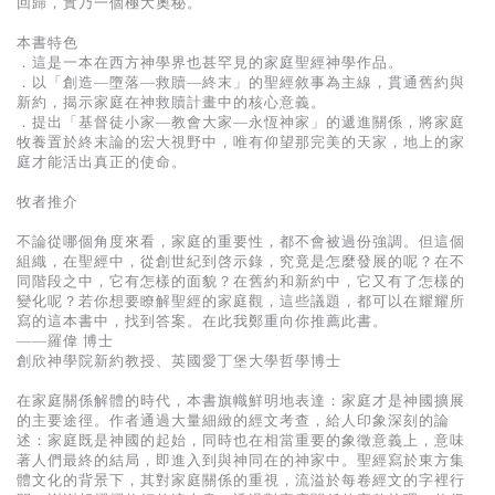
回歸，實乃一個極大奧秘。
基道 Top 50
本書特色
．這是一本在西方神學界也甚罕見的家庭聖經神學作品。
．以「創造—墮落—救贖—終末」的聖經敘事為主線，貫通舊約與
新約，揭示家庭在神救贖計畫中的核心意義。
．提出「基督徒小家—教會大家—永恆神家」的遞進關係，將家庭
牧養置於終末論的宏大視野中，唯有仰望那完美的天家，地上的家
庭才能活出真正的使命。
牧者推介
不論從哪個角度來看，家庭的重要性，都不會被過份強調。但這個
組織，在聖經中，從創世紀到啓示錄，究竟是怎麼發展的呢？在不
同階段之中，它有怎樣的面貌？在舊約和新約中，它又有了怎樣的
變化呢？若你想要瞭解聖經的家庭觀，這些議題，都可以在耀耀所
寫的這本書中，找到答案。在此我鄭重向你推薦此書。
——羅偉 博士
創欣神學院新約教授、英國愛丁堡大學哲學博士
在家庭關係解體的時代，本書旗幟鮮明地表達：家庭才是神國擴展
的主要途徑。作者通過大量細緻的經文考查，給人印象深刻的論
述：家庭既是神國的起始，同時也在相當重要的象徵意義上，意味
著人們最終的結局，即進入到與神同在的神家中。聖經寫於東方集
體文化的背景下，其對家庭關係的重視，流溢於每卷經文的字裡行