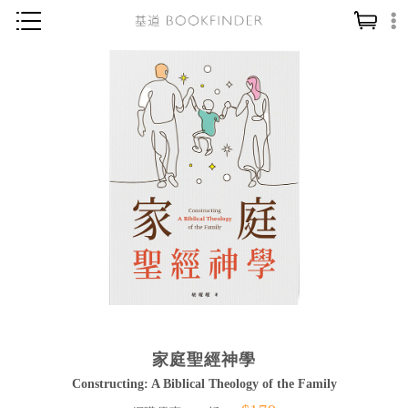
神學／教義
讀經／研經
聖經
信仰入門
教會歷史
靈修／禱告
信徒生活
教會事工
分齡牧養
家庭聖經神學
社會／倫理
Constructing: A Biblical Theology of the Family
哲學／宗教比較