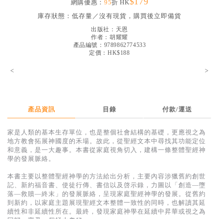
$179
網購優惠：
95
折 HK
見證／傳記
庫存狀態：
低存量／沒有現貨，購買後立即備貨
文藝／勵志
出版社：
天恩
作者：
胡耀耀
童書
產品編號：9789862774533
定價：HK$188
精選影音
<
>
其他
禮品專區
產品資訊
目錄
付款/運送
得獎作品推介
家是人類的基本生存單位，也是整個社會結構的基礎，更應視之為
暢銷榜
地方教會拓展神國度的禾場。故此，從聖經文本中尋找其功能定位
和意義，是一大趣事。本書從家庭視角切入，建構一條整體聖經神
中文二手書
學的發展脈絡。
英文二手書
本書主要以整體聖經神學的方法給出分析，主要內容涉獵舊約創世
記、新約福音書、使徒行傳、書信以及啓示錄，力圖以「創造―墮
精選英文書
落―救贖―終末」的發展脈絡，呈現家庭聖經神學的發展。從舊約
到新約，以家庭主題展現聖經文本整體一致性的同時，也解讀其延
電子書
續性和非延續性所在。最終，發現家庭神學在延續中昇華或視之為