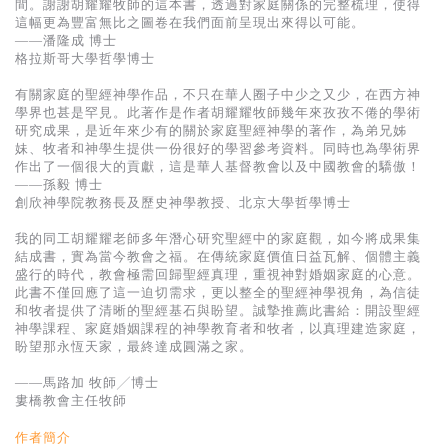
間。謝謝胡耀耀牧師的這本書，透過對家庭關係的完整梳理，使得
這幅更為豐富無比之圖卷在我們面前呈現出來得以可能。
——潘隆成 博士
格拉斯哥大學哲學博士
有關家庭的聖經神學作品，不只在華人圈子中少之又少，在西方神
學界也甚是罕見。此著作是作者胡耀耀牧師幾年來孜孜不倦的學術
研究成果，是近年來少有的關於家庭聖經神學的著作，為弟兄姊
妹、牧者和神學生提供一份很好的學習參考資料。同時也為學術界
作出了一個很大的貢獻，這是華人基督教會以及中國教會的驕傲！
——孫毅 博士
創欣神學院教務長及歷史神學教授、北京大學哲學博士
我的同工胡耀耀老師多年潛心研究聖經中的家庭觀，如今將成果集
結成書，實為當今教會之福。在傳統家庭價值日益瓦解、個體主義
盛行的時代，教會極需回歸聖經真理，重視神對婚姻家庭的心意。
此書不僅回應了這一迫切需求，更以整全的聖經神學視角，為信徒
和牧者提供了清晰的聖經基石與盼望。誠摯推薦此書給：開設聖經
神學課程、家庭婚姻課程的神學教育者和牧者，以真理建造家庭，
盼望那永恆天家，最終達成圓滿之家。
——馬路加 牧師╱博士
婁橋教會主任牧師
作者簡介