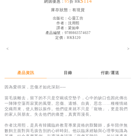
$114
網購優惠：
95
折 HK
見證／傳記
庫存狀態：
有現貨
文藝／勵志
出版社：
心靈工坊
作者：
沈用熙
童書
譯者：
梁如幸
產品編號：9789863574637
定價：HK$120
精選影音
<
>
其他
禮品專區
得獎作品推介
產品資訊
目錄
付款/運送
暢銷榜
因為愛得深，悲傷才如此深刻──
中文二手書
當毛孩離去，留下的不只是空碗或空墊子，心中的缺口也因此傳出
一陣陣空蕩而寂寞的風聲。悲傷、遺憾、自責、思念……種種情緒
英文二手書
交織而來，使人難以振作。他們從來就不只是「寵物」，更是我們
的家人與朋友。失去他們的痛楚，真實而漫長。
精選英文書
作者沈用熙，是具有韓國臨終教育專業資格的獸醫師，多年陪伴無
電子書
數飼主面對與毛孩告別的心碎時刻。他以臨床經驗與心理學知識為