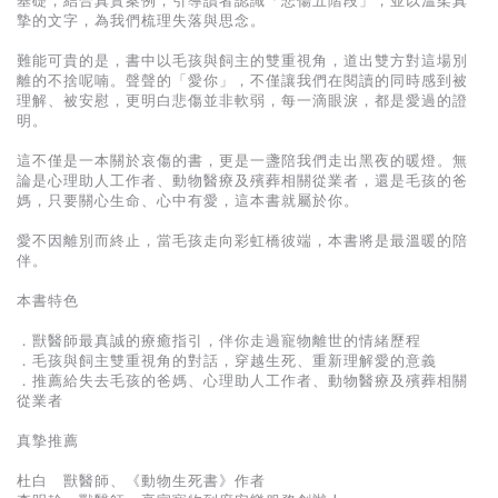
基礎，結合真實案例，引導讀者認識「悲傷五階段」，並以溫柔真
基道 Top 50
摯的文字，為我們梳理失落與思念。
難能可貴的是，書中以毛孩與飼主的雙重視角，道出雙方對這場別
離的不捨呢喃。聲聲的「愛你」，不僅讓我們在閱讀的同時感到被
理解、被安慰，更明白悲傷並非軟弱，每一滴眼淚，都是愛過的證
明。
這不僅是一本關於哀傷的書，更是一盞陪我們走出黑夜的暖燈。無
論是心理助人工作者、動物醫療及殯葬相關從業者，還是毛孩的爸
媽，只要關心生命、心中有愛，這本書就屬於你。
愛不因離別而終止，當毛孩走向彩虹橋彼端，本書將是最溫暖的陪
伴。
本書特色
．獸醫師最真誠的療癒指引，伴你走過寵物離世的情緒歷程
．毛孩與飼主雙重視角的對話，穿越生死、重新理解愛的意義
．推薦給失去毛孩的爸媽、心理助人工作者、動物醫療及殯葬相關
從業者
真摯推薦
杜白 獸醫師、《動物生死書》作者