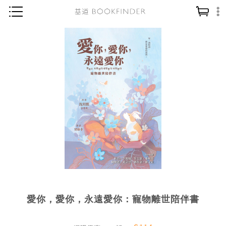
神學／教義
讀經／研經
聖經
信仰入門
教會歷史
靈修／禱告
信徒生活
教會事工
分齡牧養
愛你，愛你，永遠愛你：寵物離世陪伴書
社會／倫理
哲學／宗教比較