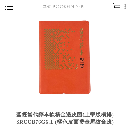
神學／教義
讀經／研經
聖經
信仰入門
教會歷史
靈修／禱告
信徒生活
教會事工
分齡牧養
聖經當代譯本軟精金邊皮面(上帝版橫排)
社會／倫理
SRCCB76G6.1 (橘色皮面燙金壓紋金邊)
哲學／宗教比較