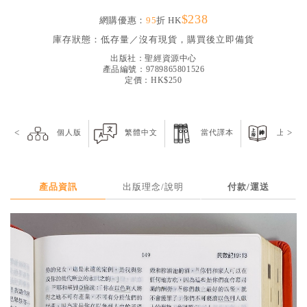
見證／傳記
$238
網購優惠：
95
折 HK
文藝／勵志
庫存狀態：
低存量／沒有現貨，購買後立即備貨
出版社：
聖經資源中心
童書
產品編號：9789865801526
定價：HK$250
精選影音
其他
<
>
個人版
繁體中文
當代譯本
上帝版
禮品專區
得獎作品推介
暢銷榜
產品資訊
出版理念/說明
付款/運送
中文二手書
英文二手書
精選英文書
電子書