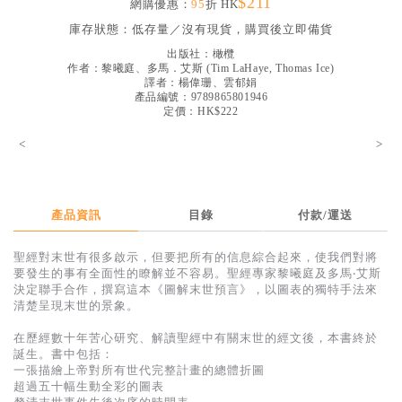
$211
網購優惠：
95
折 HK
見證／傳記
庫存狀態：
低存量／沒有現貨，購買後立即備貨
文藝／勵志
出版社：
橄欖
作者：
黎曦庭、多馬．艾斯
(
Tim LaHaye, Thomas Ice
)
童書
譯者：
楊偉珊、雲郁娟
產品編號：9789865801946
定價：HK$222
精選影音
<
>
其他
禮品專區
得獎作品推介
產品資訊
目錄
付款/運送
暢銷榜
聖經對末世有很多啟示，但要把所有的信息綜合起來，使我們對將
要發生的事有全面性的瞭解並不容易。聖經專家黎曦庭及多馬‧艾斯
中文二手書
決定聯手合作，撰寫這本《圖解末世預言》，以圖表的獨特手法來
清楚呈現末世的景象。
英文二手書
在歷經數十年苦心研究、解讀聖經中有關末世的經文後，本書終於
精選英文書
誕生。書中包括：
一張描繪上帝對所有世代完整計畫的總體折圖
電子書
超過五十幅生動全彩的圖表