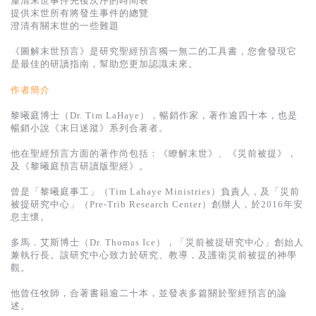
釐清末世事件先後次序的時間表
基道 Top 50
提供末世所有將發生事件的總覽
澄清有關末世的一些難題
《圖解末世預言》是研究聖經預言獨一無二的工具書，您會發現它
是最佳的研讀指南，幫助您更加認識未來。
作者簡介
黎曦庭博士（Dr. Tim LaHaye），暢銷作家，著作逾四十本，也是
暢銷小說《末日迷蹤》系列合著者。
他在聖經預言方面的著作尚包括：《瞭解末世》、《災前被提》，
及《黎曦庭預言研讀版聖經》。
曾是「黎曦庭事工」（Tim Lahaye Ministries）負責人，及「災前
被提研究中心」（Pre-Trib Research Center）創辦人，於2016年安
息主懷。
多馬．艾斯博士（Dr. Thomas Ice），「災前被提研究中心」創始人
兼執行長。該研究中心致力於研究、教導，及護衛災前被提的神學
觀。
他曾任牧師，合著書籍逾二十本，並發表多篇關於聖經預言的論
述。