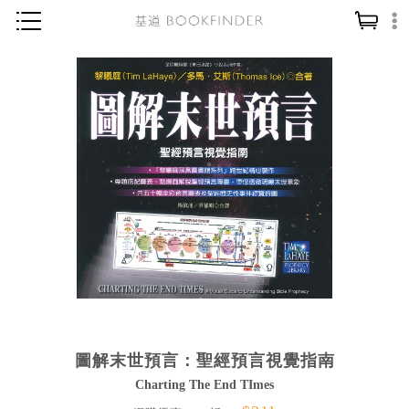
神學／教義
讀經／研經
聖經
信仰入門
教會歷史
靈修／禱告
信徒生活
教會事工
分齡牧養
圖解末世預言：聖經預言視覺指南
社會／倫理
Charting The End TImes
哲學／宗教比較