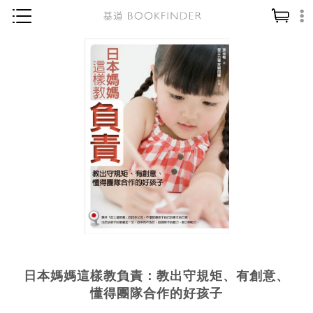
神學／教義
讀經／研經
聖經
信仰入門
教會歷史
靈修／禱告
信徒生活
教會事工
分齡牧養
日本媽媽這樣教負責：教出守規矩、有創意、
社會／倫理
懂得團隊合作的好孩子
哲學／宗教比較