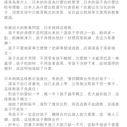
基道 Top 50
樣身為東方人，日本的街道為什麼比較整潔，日本的孩子為什麼比
較有禮貌，日本人為什麼比較遵守社會規範？此書以生活化的例
子，清楚呈現中日教育觀念的差異，並且提出既簡單又實用的教養
建議。
你最頭大的教養問題，日本媽媽這樣教：
．孩子有好身體不是呵護出來的？讓孩子穿得少一點，動得多一
點，鍛鍊耐凍力，孩子身體自然好！好體質靠鍛練，意志力靠磨
練！
．孩子不愛做家事怎麼辦？把家事變成遊戲，試著讓孩子當家做
主！
．孩子在超市哭鬧，不買零食就不離開，怎麼辦？冷處理也是一種
處理，孩子犯錯時，不用急著責罵，等孩子冷靜下來，給他選擇的
權利，並說明他做錯了什麼。
日本媽媽這樣教出負責任、有創意、懂得團隊合作的好孩子！：
．讓孩子自己背書包、自己走路上學。父母無法幫孩子背一輩子，
這樣教孩子負責任！
．對孩子的愛給一半，藏一半？孩子越早獨立，長大越有能力，這
樣教孩子獨立！
．做錯了輕輕敲手，做對了微笑以對。與其說教不如調教，這樣教
孩子守規矩！
．乖孩子不一定是好孩子，團隊合作比個人能力重要。從「兩人三
腳」遊戲，這樣教孩子團隊合作！
．好奇心、想像力和動手做三大能力缺一不可。從動手做孩子最愛