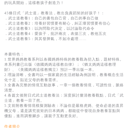
的玩具開始，這樣教孩子創造力！
45條日式「武士道」教養法，教出負責蹈矩的好孩子！：
．武士道教養1：自己的書包自己背，自己的事自己做
．武士道教養2：培養好習慣要有耐心，糾正壞習慣要有信心
．武士道教養3：以詢問取代決定，以討論取代命令
．武士道教養4：愛孩子，批評兩次，表揚三次，教他五次
．武士道教養5：與其發脾氣，不如冷處理……
本書特色：
1.世界媽媽教養系列以各國媽媽特殊的教養觀為切入點，題材特殊。
本系列書已出版《德國媽媽這樣教自律》；《猶太媽媽這樣教理
財》、《美國媽媽這樣教獨立》預計一季出版一本。
2.理論清晰，全書均以一個家庭的生活經驗為例說明，教養概念生活
化十足，貼近父母的教養需求。
3.全書為完整的情境互動故事，一章一個教養情境，可讀性佳，脈絡
清楚。
4.各篇文後附日式武士道教養法：深度探討釐清教養觀點，日式「武
士道」教養一目了然。
5.文前附教養情境模擬測驗表：不論你是嚴格虎媽、使命必達的直昇
機父母，還是講究規矩的日本媽媽，都能從中發現自身教養盲點與
優點，進而調整腳步，讓親子互動更良好。
作者簡介