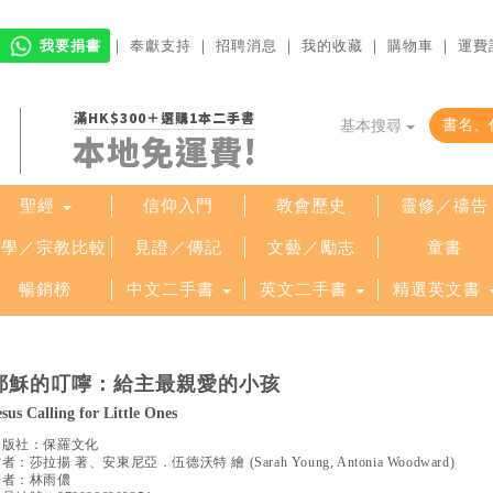
我要捐書
｜
奉獻支持
｜
招聘消息
｜
我的收藏
｜
購物車
｜
運費
滿HK$300＋選購1本二手書
基本搜尋
本地免運費!
聖經
信仰入門
教會歷史
靈修／禱告
哲學／宗教比較
見證／傳記
文藝／勵志
童書
暢銷榜
中文二手書
英文二手書
精選英文書
耶穌的叮嚀：給主最親愛的小孩
esus Calling for Little Ones
出版社：
保羅文化
作者：
莎拉揚 著、安東尼亞．伍德沃特 繪
(
Sarah Young, Antonia Woodward
)
譯者：
林雨儂