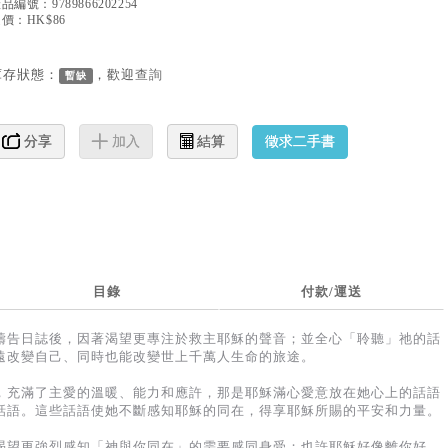
產品編號：
9789866202254
價：HK$86
庫存狀態：
，歡迎
查詢
暫缺
徵求二手書
分享
加入
結算
目錄
付款/運送
禱告日誌後，因著渴望更專注於​救主耶穌的聲音；並全心「聆聽」祂的話
永遠改變自己、同時也能改變世上千萬人生命的旅途。
，充滿了主愛的溫暖、能力​和應許，那是耶穌滿心愛意放在她心上的話語
話語。這些話語使她不斷感知耶穌的同在，得享耶穌所​賜的平安和力量。
渴望更強烈感知「神與你同​在」的需要感同身受；也許耶穌好像離你好