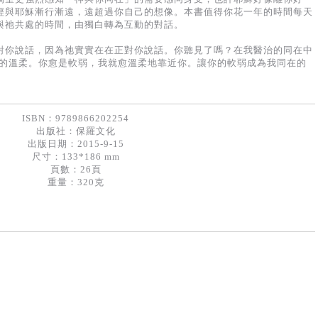
經與耶穌漸行漸遠，遠超過你自己的想像。本書值得你花​一年的時間每天
與祂共處的時間​，由獨白轉為互動的對話。
對你說話，因為祂實實在在​正對你說話。你聽見了嗎？在我醫治的同在中
限的溫柔。你愈是軟弱，我就愈溫柔地靠近你。讓你的軟弱成為我同在的
ISBN：9789866202254
出版社：
保羅文化
出版日期：2015-9-15
尺寸：133*186 mm
頁數：26頁
重量：320克