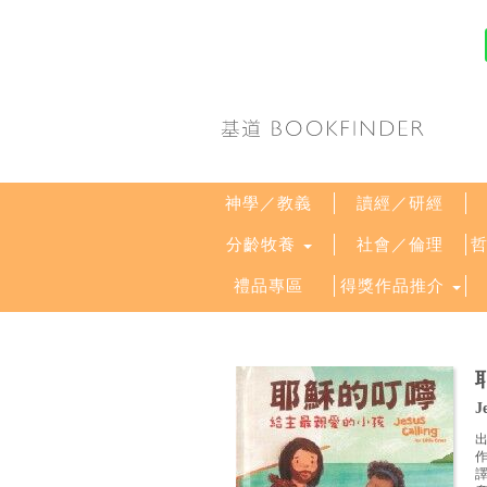
神學／教義
讀經／研經
分齡牧養
社會／倫理
禮品專區
得獎作品推介
J