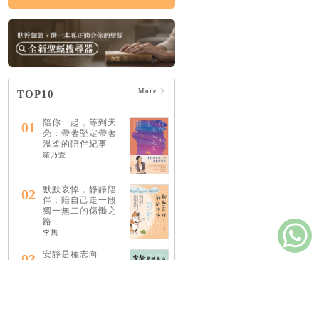
More
TOP10
陪你一起，等到天
01
亮：帶著堅定帶著
溫柔的陪伴紀事
羅乃萱
默默哀悼，靜靜陪
02
伴：陪自己走一段
獨一無二的傷慟之
路
李雋
安靜是種志向
03
萊恩．提納第