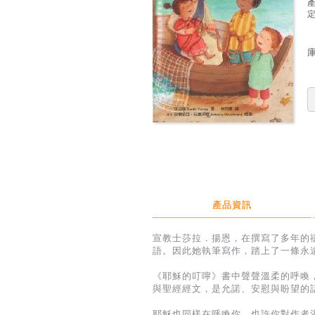
定
產品資訊
宣教士莎拉．揚恩，在撰寫了多年的
語。因此她執筆寫作，踏上​了一條
《耶穌的叮嚀》書中聲聲溫柔的呼喚
與聖經經文，是允諾、​安慰與盼望的
耶穌也同樣在呼喚你。也許你對作者