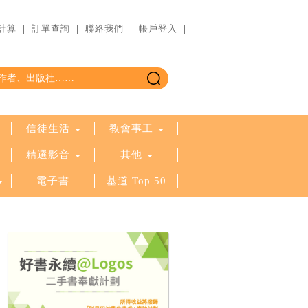
計算
｜
訂單查詢
｜
聯絡我們
｜
帳戶登入
｜
信徒生活
教會事工
精選影音
其他
電子書
基道 Top 50