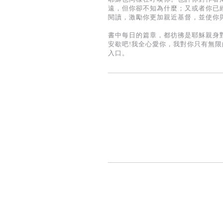
遠，但你卻不知為什麼；​又或者你已
閱讀，激勵你更加親近基督，並使你
書中每日的篇章，都彷彿是耶穌親身
安歇吧!我全心愛你，我對你只有無
入口。