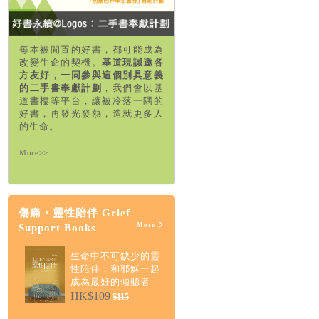
每本被閒置的好書，都可能成為
改變生命的契機。
基道現誠邀各
方友好，一同參與這個別具意義
的二手書奉獻計劃
，我們會以基
道書樓等平台，讓被冷落一隅的
好書，再發光發熱，造就更多人
的生命。
More>>
傷痛・靈性陪伴 Grief
More
Support Books
生命中不可缺少的靈
性陪伴：和耶穌一起
成為最好的傾聽者
HK$109
$115