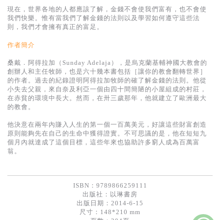
基道 Top 50
現在，世界各地的人都應該了解，金錢不會使我們富有，也不會使
我們快樂。惟有當我們了解金錢的法則以及學習如何遵守這些法
則，我們才會擁有真正的富足。
作者簡介
桑戴．阿得拉加（Sunday Adelaja），是烏克蘭基輔神國大教會的
創辦人和主任牧師，也是六十幾本書包括［讓你的教會翻轉世界］
的作者。過去的紀錄證明阿得拉加牧師的確了解金錢的法則。他從
小失去父親，來自奈及利亞一個由四十間簡陋的小屋組成的村莊，
在赤貧的環境中長大。然而，在卅三歲那年，他就建立了歐洲最大
的教會。
他決意在兩年內賺入人生的第一個一百萬美元，好讓這些財富創造
原則能夠先在自己的生命中獲得證實。不可思議的是，他在短短九
個月內就達成了這個目標，這些年來也協助許多窮人成為百萬富
翁。
ISBN：9789866259111
出版社：
以琳書房
出版日期：2014-6-15
尺寸：148*210 mm