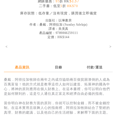
$137
網購優惠：
95
折 HK
見證／傳記
二手書：低至
5
折
HK$70
庫存狀態：
低存量／沒有現貨，購買後立即備貨
文藝／勵志
出版社：
以琳書房
童書
作者：
桑戴．阿得拉加
(
Sunday Adelaja
)
譯者：
吳美真
精選影音
產品編號：9789866259111
定價：HK$144
其他
<
>
禮品專區
得獎作品推介
產品資訊
目錄
付款/運送
暢銷榜
桑戴．阿得拉加牧師在兩年之內成功協助兩百個貧困潦倒的人成為
中文二手書
百萬富翁！他的方式就是教導這些人如何以建造、拓展神的國為中
心，將神的原則應用在個人財務上。在這本書裡，你可以明白他們
英文二手書
是如何辦到的，這是引人通往真正富足和經濟自由必備的指南。
精選英文書
當你明白神在財務方面的原則，你就可以控制金錢，而不被金錢控
制。在這本實用且鼓舞人心的指南裡，阿得拉加牧師結合了聖經的
電子書
真理、財務的建議，以及他自己的生活經驗，來解釋下面的主題。