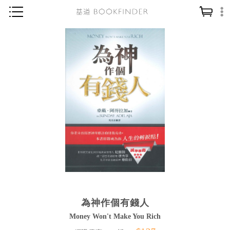
神學／教義
讀經／研經
聖經
信仰入門
教會歷史
靈修／禱告
信徒生活
教會事工
分齡牧養
為神作個有錢人
社會／倫理
Money Won't Make You Rich
哲學／宗教比較