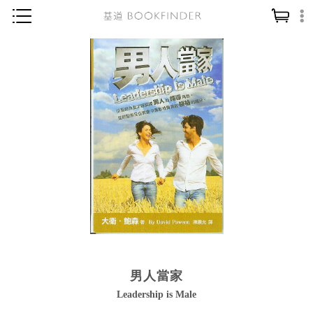
神學／教義
讀經／研經
聖經
信仰入門
教會歷史
靈修／禱告
信徒生活
教會事工
分齡牧養
男人當家
社會／倫理
Leadership is Male
哲學／宗教比較