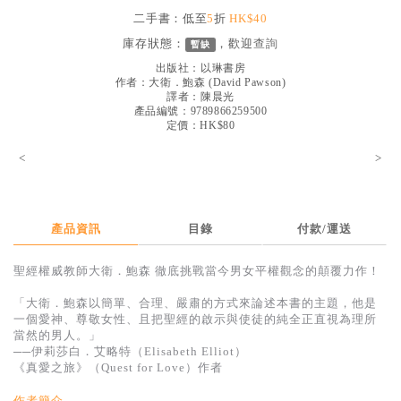
見證／傳記
二手書：低至
5
折
HK$40
庫存狀態：
，歡迎
查詢
暫缺
文藝／勵志
出版社：
以琳書房
童書
作者：
大衛．鮑森
(
David Pawson
)
譯者：
陳晨光
產品編號：9789866259500
精選影音
定價：HK$80
其他
<
>
禮品專區
得獎作品推介
產品資訊
目錄
付款/運送
暢銷榜
聖經權威教師大衛．鮑森 徹底挑戰當今男女平權觀念的顛覆力作！
中文二手書
「大衛．鮑森以簡單、合理、嚴肅的方式來論述本書的主題，他是
英文二手書
一個愛神、尊敬女性、且把聖經的啟示與使徒的純全正直視為理所
當然的男人。」
精選英文書
──伊莉莎白．艾略特（Elisabeth Elliot）
《真愛之旅》（Quest for Love）作者
電子書
作者簡介