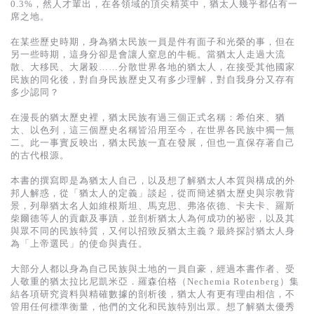
基道 Top 50
0.3%，然人才輩出，在各領域的頂尖精英中，猶太人幾乎都佔有一
席之地。
在某些歷史時期，身為猶太民族一員是件有面子和光榮的事，但在
另一些時期，這身分卻是會讓人窒息的牛軛。當猶太人走過大流
散、大移民、大屠殺……分散世界各地的猶太人，在接受其他國家
民族的同化後，對自身民族歷史又有多少理解，對自我身分又存有
多少認同？
在漫長的猶太歷史裡，猶太民族有過三個正式名稱：希伯來、猶
太、以色列，這三個歷史名稱皆沿用至今，在世界各民族中獨一無
二。此一事實反映出，猶太民族一直在發展，但也一直保存著自己
的古代根源。
本書的撰寫即是為猶太人自己，以及想了解猶太人本質與構成的外
邦人解惑，從「猶太人的定義」談起，從而簡述猶太歷史與宗教背
景，列舉猶太名人如維根斯坦、馬克思、弗洛依德、卡夫卡、羅斯
柴爾德等人的貢獻及事蹟，並剖析猶太人為何成功的祕密，以及其
與眾不同的民族特質，又何以招致反猶太主義？最終探討猶太人身
為「上帝選民」的使命與責任。
大部分人都以身為自己民族與土地的一員自豪，經過本書作者、受
人敬重的猶太拉比尼凱米亞．羅森伯格（Nechemia Rotenberg）集
結各項研究資料與精確數據的剖析後，猶太人有更有理由相信，不
管用任何標準衡量，他們的文化和民族特別出眾。想了解猶太優秀