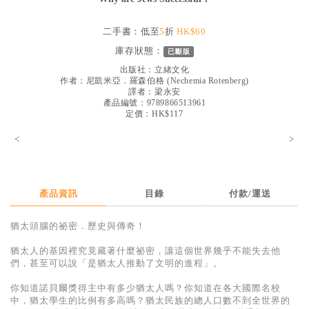
見證／傳記
二手書：低至
5
折
HK$60
文藝／勵志
庫存狀態：
已斷版
童書
出版社：
立緒文化
作者：
尼凱米亞．羅森伯格
(
Nechemia Rotenberg
)
精選影音
譯者：
梁永安
產品編號：9789866513961
其他
定價：HK$117
禮品專區
<
>
得獎作品推介
暢銷榜
產品資訊
目錄
付款/運送
中文二手書
猶太頭腦的祕密．歷史與傳奇！
英文二手書
猶太人的基因裡究竟藏著什麼祕密，讓這個世界幾乎不能失去他
精選英文書
們，甚至可以說「是猶太人推動了文明的進程」。
電子書
你知道諾貝爾獎得主中有多少猶太人嗎？你知道在各大國際名校
中，猶太學生的比例有多高嗎？猶太民族的總人口數不到全世界的