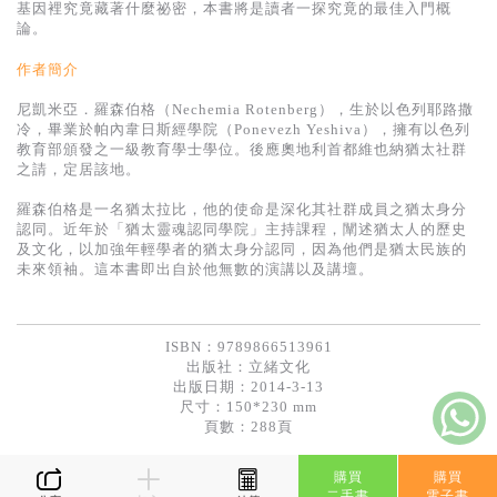
基因裡究竟藏著什麼祕密，本書將是讀者一探究竟的最佳入門概
論。
作者簡介
尼凱米亞．羅森伯格（Nechemia Rotenberg），生於以色列耶路撒
冷，畢業於帕內韋日斯經學院（Ponevezh Yeshiva），擁有以色列
教育部頒發之一級教育學士學位。後應奧地利首都維也納猶太社群
之請，定居該地。
羅森伯格是一名猶太拉比，他的使命是深化其社群成員之猶太身分
認同。近年於「猶太靈魂認同學院」主持課程，闡述猶太人的歷史
及文化，以加強年輕學者的猶太身分認同，因為他們是猶太民族的
未來領袖。這本書即出自於他無數的演講以及講壇。
ISBN：9789866513961
出版社：
立緒文化
出版日期：2014-3-13
尺寸：150*230 mm
頁數：288頁
購買
購買
二手書
電子書