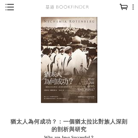
神學／教義
讀經／研經
聖經
信仰入門
教會歷史
靈修／禱告
信徒生活
教會事工
分齡牧養
猶太人為何成功？：一個猶太拉比對族人深刻
社會／倫理
的剖析與研究
哲學／宗教比較
Why are Jews Successful？