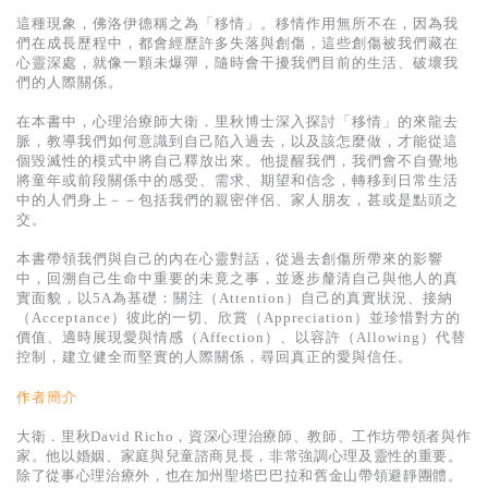
基道 Top 50
這種現象，佛洛伊德稱之為「移情」。移情作用無所不在，因為我
們在成長歷程中，都會經歷許多失落與創傷，這些創傷被我們藏在
心靈深處，就像一顆未爆彈，隨時會干擾我們目前的生活、破壞我
們的人際關係。
在本書中，心理治療師大衛．里秋博士深入探討「移情」的來龍去
脈，教導我們如何意識到自己陷入過去，以及該怎麼做，才能從這
個毀滅性的模式中將自己釋放出來。他提醒我們，我們會不自覺地
將童年或前段關係中的感受、需求、期望和信念，轉移到日常生活
中的人們身上－－包括我們的親密伴侶、家人朋友，甚或是點頭之
交。
本書帶領我們與自己的內在心靈對話，從過去創傷所帶來的影響
中，回溯自己生命中重要的未竟之事，並逐步釐清自己與他人的真
實面貌，以5A為基礎：關注（Attention）自己的真實狀況、接納
（Acceptance）彼此的一切、欣賞（Appreciation）並珍惜對方的
價值、適時展現愛與情感（Affection）、以容許（Allowing）代替
控制，建立健全而堅實的人際關係，尋回真正的愛與信任。
作者簡介
大衛．里秋David Richo，資深心理治療師、教師、工作坊帶領者與作
家。他以婚姻、家庭與兒童諮商見長，非常強調心理及靈性的重要。
除了從事心理治療外，也在加州聖塔巴巴拉和舊金山帶領避靜團體。