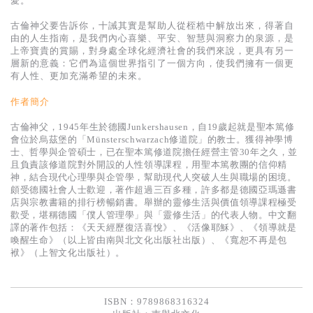
愛。
基道 Top 50
古倫神父要告訴你，十誡其實是幫助人從桎梏中解放出來，得著自
由的人生指南，是我們內心喜樂、平安、智慧與洞察力的泉源，是
上帝寶貴的賞賜，對身處全球化經濟社會的我們來說，更具有另一
層新的意義：它們為這個世界指引了一個方向，使我們擁有一個更
有人性、更加充滿希望的未來。
作者簡介
古倫神父，1945年生於德國Junkershausen，自19歲起就是聖本篤修
會位於烏茲堡的「Münsterschwarzach修道院」的教士。獲得神學博
士、哲學與企管碩士，已在聖本篤修道院擔任經營主管30年之久，並
且負責該修道院對外開設的人性領導課程，用聖本篤教團的信仰精
神，結合現代心理學與企管學，幫助現代人突破人生與職場的困境。
頗受德國社會人士歡迎，著作超過三百多種，許多都是德國亞瑪遜書
店與宗教書籍的排行榜暢銷書。舉辦的靈修生活與價值領導課程極受
歡受，堪稱德國「僕人管理學」與「靈修生活」的代表人物。中文翻
譯的著作包括：《天天經歷復活喜悅》、《活像耶穌》、《領導就是
喚醒生命》（以上皆由南與北文化出版社出版）、《寬恕不再是包
袱》（上智文化出版社）。
ISBN：9789868316324