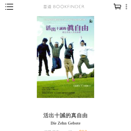
神學／教義
讀經／研經
聖經
信仰入門
教會歷史
靈修／禱告
信徒生活
教會事工
分齡牧養
活出十誡的真自由
社會／倫理
Die Zehn Gebote
哲學／宗教比較