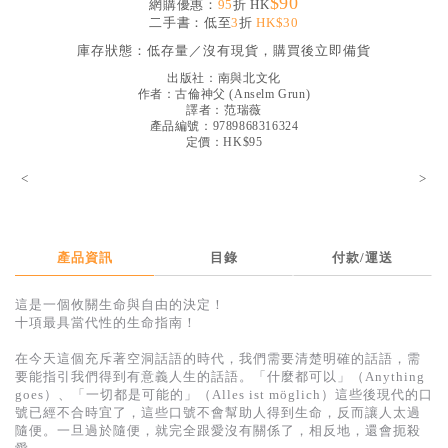
$90
網購優惠：
95
折 HK
見證／傳記
二手書：低至
3
折
HK$30
庫存狀態：
低存量／沒有現貨，購買後立即備貨
文藝／勵志
出版社：
南與北文化
童書
作者：
古倫神父
(
Anselm Grun
)
譯者：
范瑞薇
精選影音
產品編號：9789868316324
定價：HK$95
其他
<
>
禮品專區
得獎作品推介
產品資訊
目錄
付款/運送
暢銷榜
這是一個攸關生命與自由的決定！
中文二手書
十項最具當代性的生命指南！
英文二手書
在今天這個充斥著空洞話語的時代，我們需要清楚明確的話語，需
要能指引我們得到有意義人生的話語。「什麼都可以」（Anything
精選英文書
goes）、「一切都是可能的」（Alles ist möglich）這些後現代的口
號已經不合時宜了，這些口號不會幫助人得到生命，反而讓人太過
電子書
隨便。一旦過於隨便，就完全跟愛沒有關係了，相反地，還會扼殺