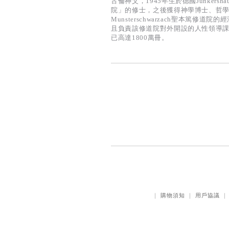
古倫神父，1945年生於德國Junkersha
院」的修士，之後獲得神學博士、哲學
Munsterschwarzach聖本篤
且負責該修道院對外開設的人性領導課
已高達1800萬冊。
｜
購物須知
｜
用戶協議