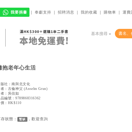
我要捐書
｜
奉獻支持
｜
招聘消息
｜
我的收藏
｜
購物車
｜
運費
滿HK$300＋選購1本二手書
基本搜尋
本地免運費!
擁抱老年心生活
出版社：
南與北文化
作者：
古倫神父
(
Anselm Grun
)
譯者：
吳信如
產品編號：
9789868316362
價：HK$110
庫存狀態：
，歡迎
查詢
暫缺