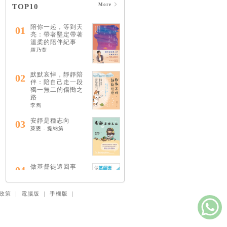
More
TOP10
陪你一起，等到天
01
亮：帶著堅定帶著
溫柔的陪伴紀事
羅乃萱
默默哀悼，靜靜陪
02
伴：陪自己走一段
獨一無二的傷慟之
路
李雋
安靜是種志向
03
萊恩．提納第
做基督徒這回事
04
（中英對照）
蔡頌輝
政策
｜
電腦版
｜
手機版
｜
慢，是祂故意的
05
艾倫．法德林