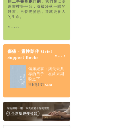
的二手書奉獻計劃
，我們會以基
道書樓等平台，讓被冷落一隅的
好書，再發光發熱，造就更多人
的生命。
More>>
傷痛・靈性陪伴 Grief
More
Support Books
傷痛紀事：與失去共
存的日子，在終末期
盼之下
HK$131
$138