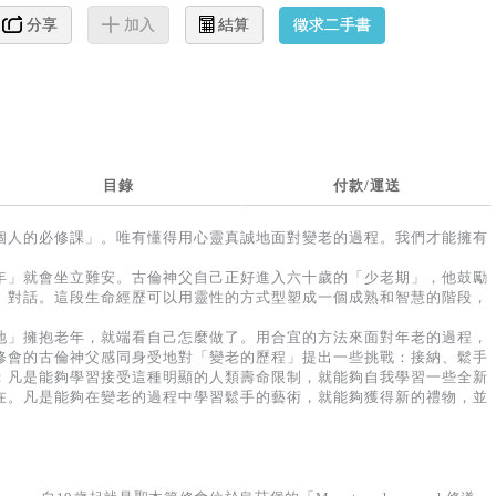
徵求二手書
分享
加入
結算
目錄
付款/運送
個人的必修課」。唯有懂得用心靈真誠地面對變老的過程。我們才能擁有
年」就會坐立難安。古倫神父自己正好進入六十歲的「少老期」，他鼓勵
」對話。這段生命經歷可以用靈性的方式型塑成一個成熟和智慧的階段，
地」擁抱老年，就端看自己怎麼做了。用合宜的方法來面對年老的過程，
修會的古倫神父感同身受地對「變老的歷程」提出一些挑戰：接納、鬆手
；凡是能夠學習接受這種明顯的人類壽命限制，就能夠自我學習一些全新
在。凡是能夠在變老的過程中學習鬆手的藝術，就能夠獲得新的禮物，並