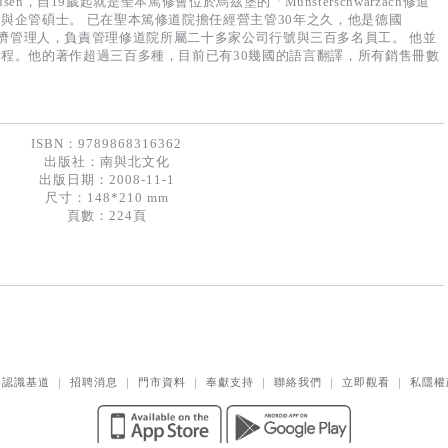
usen，自19歲起就是聖本篤修會位於烏茲堡的「Munsterschwarzach修道
與企管碩士。 已在聖本篤修道院擔任經營主管30年之久，他是德國
修道院的經濟管理人，負責管理修道院所屬二十多家公司行號與三百多名員工。 他並
程。他的著作超過三百多種，目前已有30幾國的語言翻譯，所有銷售冊數
ISBN：9789868316362
出版社：
南與北文化
出版日期：2008-11-1
尺寸：148*210 mm
頁數：224頁
｜
認識基道
｜
招聘消息
｜
門市資料
｜
奉獻支持
｜
聯絡我們
｜
立即觀看
｜
私隱權