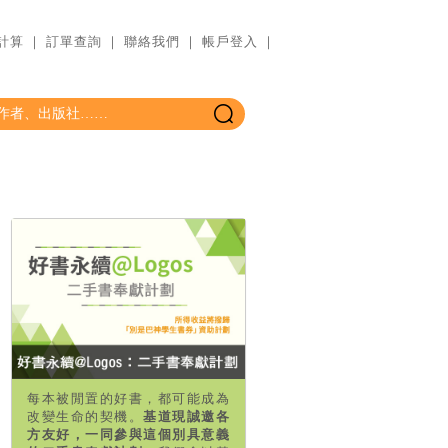
計算
｜
訂單查詢
｜
聯絡我們
｜
帳戶登入
｜
每本被閒置的好書，都可能成為
改變生命的契機。
基道現誠邀各
方友好，一同參與這個別具意義