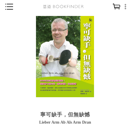
神學／教義
讀經／研經
聖經
信仰入門
教會歷史
靈修／禱告
信徒生活
教會事工
分齡牧養
寧可缺手，但無缺憾
社會／倫理
Lieber Arm Ab Als Arm Dran
哲學／宗教比較