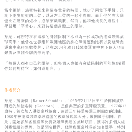
基道 Top 50
當小萊納．施密特初來到這各世界的時候，就少了兩隻下手臂，只
剩下兩隻短短的上臂，以及左上臂的一顆小肉瘤。而且他的右大腿
也比左邊來的短小，必須穿戴義肢。然而，他和他成長的過程中，
學習用「平常心」來對待這個身體上的限制。
萊納．施密特在在這樣的身體限制下卻成為一位成功的德國殘障桌
球高手：他曾在世界級和歐洲地區的身心障礙運動比賽以及殘障奧
運會中嬴得無數獎牌，已在2004年雅典殘障奧運會中奪下個人項目
銀牌及團體金牌的最高榮。
「每個人都有自己的限制，但每個人也都有突破限制的可能性!端看
你如何對待它，如何運用它。」
作者簡介
萊納．施密特（Rainer Schmidt），1965年2月18日出生於德國波昂
附近的加德洛特（Gaderoth），是個典型的多重障礙孩童。1977年12
歲時，首次加入洪堡桌球協會，連續三年接受每週三到四次的訓練。
1980年被德國殘障桌球聯盟的教練發現其天分，展開國手訓練。自
此，開始參加各種國際比賽及殘障奧運的桌球項目，獲得許多個人組
與團體組的獎牌。他是聞名世界、殘障奧運桌球界的知名選手，特別