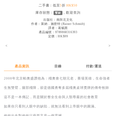
見證／傳記
二手書：低至
5
折
HK$50
庫存狀態：
，歡迎
查詢
暫缺
文藝／勵志
出版社：
南與北文化
童書
作者：
萊納．施密特
(
Rainer Schmidt
)
譯者：
葛毓茜
產品編號：9789868316393
精選影音
定價：HK$99
其他
<
>
禮品專區
得獎作品推介
產品資訊
目錄
付款/運送
暢銷榜
2008年北京帕奧盛讚他為：殘奧會七朝元老，賽場英雄，生命強者
中文二手書
生無雙臂，腿部殘障，卻是德國勇奪多屆殘奧桌球獎牌的傳奇牧師
英文二手書
這不是一本傳記，而是關於整全生命與人類尊嚴的社會教育
精選英文書
如果你只看到人眼中的缺陷，就無法看到上帝眼中的圓滿。
電子書
他的出生對他的父母而言是一個震撼。