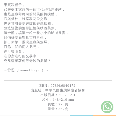
基道 Top 50
果實和種子，
代表樹木家族的一個世代已抵達終站，
也是生命即將向前開展的轉捩點，
它與嫩枝、綠葉和花朵交織、
也與甘甜美味與馥郁香氣揉和，
釀造豐盈的溫馨記憶與繽紛美夢。
這全部，填滿一粒一粒小小的球狀果實，
預備好要面對死亡與再生，
抽出新芽，展現生命與燦爛。
而你，我的商人弟兄，
你可曾明白，
在你所進行的交易中，
究竟蘊藏著何等奇妙的奥祕？
～雷恩（Samuel Rayan）～
ISBN：9789868404724
出版社：
中華民國生態關懷者協會
出版日期：2007-12-1
尺寸：148*210 mm
頁數：270頁
重量：367克