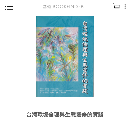
神學／教義
讀經／研經
聖經
信仰入門
教會歷史
靈修／禱告
信徒生活
教會事工
分齡牧養
台灣環境倫理與生態靈修的實踐
社會／倫理
哲學／宗教比較