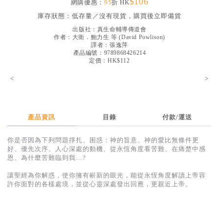
$106
網購優惠：
95
折 HK
見證／傳記
庫存狀態：
低存量／沒有現貨，購買後立即備貨
文藝／勵志
出版社：
真生命輔導傳道會
作者：
大衛．鮑力生 等
(
David Powlison
)
童書
譯者：
張逸萍
產品編號：9789868426214
定價：HK$112
精選影音
<
>
其他
禮品專區
得獎作品推介
產品資訊
目錄
付款/運送
暢銷榜
你是否因為下列問題掙扎、困惑：神的旨意、神的愛比無條件更
好、優先次序、人心深處的動機、從永恆角度看苦難、在痛楚中感
中文二手書
恩、為什麼苦難臨到我…?
英文二手書
讓聖經為你解惑，使你擁有嶄新的眼光，能從永恆角度解讀上帝容
許你面對的各樣處境，並從心靈深處發出回應，更親近上帝。
精選英文書
電子書