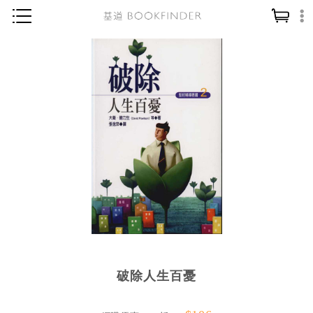
神學／教義
讀經／研經
聖經
信仰入門
教會歷史
靈修／禱告
信徒生活
教會事工
分齡牧養
破除人生百憂
社會／倫理
哲學／宗教比較