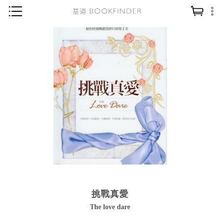
神學／教義
讀經／研經
聖經
信仰入門
教會歷史
靈修／禱告
信徒生活
教會事工
分齡牧養
挑戰真愛
社會／倫理
The love dare
哲學／宗教比較