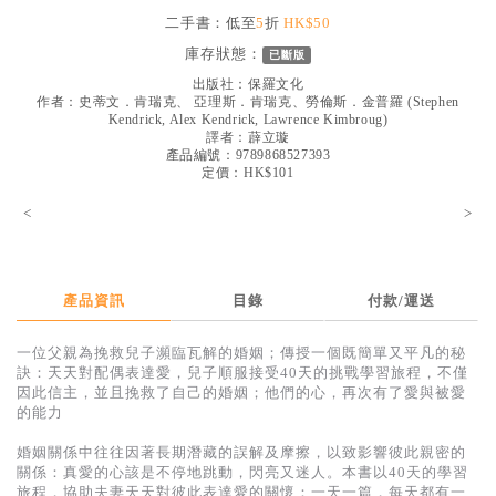
見證／傳記
二手書：低至
5
折
HK$50
庫存狀態：
已斷版
文藝／勵志
出版社：
保羅文化
童書
作者：
史蒂文．肯瑞克、 亞理斯．肯瑞克、勞倫斯．金普羅
(
Stephen
Kendrick, Alex Kendrick, Lawrence Kimbroug
)
譯者：
薜立璇
精選影音
產品編號：9789868527393
定價：HK$101
其他
<
>
禮品專區
得獎作品推介
暢銷榜
產品資訊
目錄
付款/運送
中文二手書
一位父親為挽救兒子瀕臨瓦解的婚姻；傳授一個既簡單又平凡的秘
訣：天天對配偶表達愛，兒子順服接受40天的挑戰學習旅程，不僅
英文二手書
因此信主，並且挽救了自己的婚姻；他們的心，再次有了愛與被愛
的能力
精選英文書
婚姻關係中往往因著長期潛藏的誤解及摩擦，以致影響彼此親密的
電子書
關係：真愛的心該是不停地跳動，閃亮又迷人。本書以40天的學習
旅程，協助夫妻天天對彼此表達愛的關懷：一天一篇，每天都有一