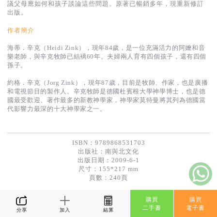
基道 Top 50
議父母應如何和孩子談論這些問題。原著已暢銷多年，現重新修訂
出版。
作者簡介
海蒂．辛克（Heidi Zink），現年84歲，是一位充滿活力的阿嬤和音
樂老師，與辛克牧師已結褵60年。夫婦兩人育有四個孩子，還有四個
孫子。
約格．辛克（Jorg Zink），現年87歲，目前是牧師、作家，也是廣播
和電視節目的製作人。辛克牧師是德國杜賓根大學神學博士，也是德
國最受歡迎、著作最多的新教神學家，神學家莫特曼將其列為德國當
代影響力最深的十大神學家之一。
ISBN：9789868531703
出版社：
南與北文化
出版日期：2009-6-1
尺寸：155*217 mm
頁數：240頁
購買
購買
二手書
電子書
分享
加入
結算