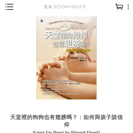
神學／教義
讀經／研經
聖經
信仰入門
教會歷史
靈修／禱告
信徒生活
教會事工
分齡牧養
天堂裡的狗狗也有翅膀嗎？：如何與孩子談信
社會／倫理
仰
哲學／宗教比較
Kriegt Ein Hund Im Himmel Flugel?