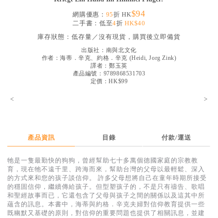
見證／傳記
$94
網購優惠：
95
折 HK
二手書：低至
4
折
HK$40
文藝／勵志
庫存狀態：
低存量／沒有現貨，購買後立即備貨
童書
出版社：
南與北文化
作者：
海蒂．辛克、約格．辛克
(
Heidi, Jorg Zink
)
精選影音
譯者：
鄭玉英
產品編號：9789868531703
其他
定價：HK$99
禮品專區
<
>
得獎作品推介
暢銷榜
產品資訊
目錄
付款/運送
中文二手書
牠是一隻最勤快的狗狗，曾經幫助七十多萬個德國家庭的宗教教
英文二手書
育，現在牠不遠千里、跨海而來，幫助台灣的父母以最輕鬆、深入
的方式來和您的孩子談信仰。 許多父母想將自己在童年時期所接受
精選英文書
的穩固信仰，繼續傳給孩子。但型塑孩子的，不是只有禱告、歌唱
和聖經故事而已，它還包含了父母與孩子之間的關係以及這其中所
電子書
蘊含的訊息。本書中，海蒂與約格．辛克夫婦對信仰教育提供一些
既幽默又基礎的原則，對信仰的重要問題也提供了相關訊息，並建