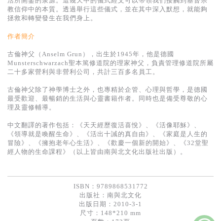
活所開鑿的泉源。這幾天中的儀式經文可以帶領我們接觸到基督宗
基道 Top 50
教信仰中的本質。透過舉行這些儀式，並在其中深入默想，就能夠
拯救和轉變發生在我們身上。
作者簡介
古倫神父（Anselm Grun），出生於1945年，他是德國
Munsterschwarzach聖本篤修道院的理家神父，負責管理修道院所屬
二十多家營利與非營利公司，共計三百多名員工。
古倫神父除了神學博士之外，也專精於企管、心理與哲學，是德國
最受歡迎、最暢銷的生活與心靈書籍作者。同時也是備受尊敬的心
理及靈修輔導。
中文翻譯的著作包括：《天天經歷復活喜悅》、《活像耶穌》、
《領導就是喚醒生命》、《活出十誡的真自由》、《家庭是人生的
冒險》、《擁抱老年心生活》、《歡慶一個新的開始》、《32堂聖
經人物的生命課程》（以上皆由南與北文化出版社出版）。
ISBN：9789868531772
出版社：
南與北文化
出版日期：2010-3-1
尺寸：148*210 mm