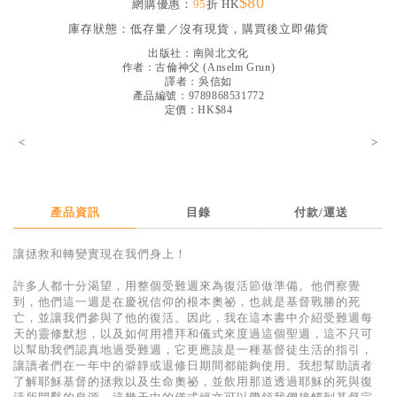
$80
網購優惠：
95
折 HK
見證／傳記
庫存狀態：
低存量／沒有現貨，購買後立即備貨
文藝／勵志
出版社：
南與北文化
作者：
古倫神父
(
Anselm Grun
)
童書
譯者：
吳信如
產品編號：9789868531772
定價：HK$84
精選影音
<
>
其他
禮品專區
得獎作品推介
產品資訊
目錄
付款/運送
暢銷榜
讓拯救和轉變實現在我們身上！
中文二手書
許多人都十分渴望，用整個受難週來為復活節做準備。他們察覺
到，他們這一週是在慶祝信仰的根本奧祕，也就是基督戰勝的死
英文二手書
亡，並讓我們參與了他的復活。因此，我在這本書中介紹受難週每
天的靈修默想，以及如何用禮拜和儀式來度過這個聖週，這不只可
精選英文書
以幫助我們認真地過受難週，它更應該是一種基督徒生活的指引，
讓讀者們在一年中的僻靜或退修日期間都能夠使用。我想幫助讀者
電子書
了解耶穌基督的拯救以及生命奧祕，並飲用那道透過耶穌的死與復