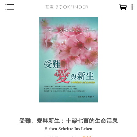
神學／教義
讀經／研經
聖經
信仰入門
教會歷史
靈修／禱告
信徒生活
教會事工
分齡牧養
受難、愛與新生：十架七言的生命活泉
社會／倫理
Sieben Schritte Ins Leben
哲學／宗教比較