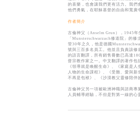
的喜樂，也會讓我們更有活力。我們
他們勇氣，在耶穌基督的自由和寬廣
作者簡介
古倫神父（Anselm Grun），194
「Munsterschwarzach修
管30年之久，他是德國Munsters
號與三百多名員工。他並且負責該修
的語言翻譯，所有銷售冊數已高達18
督宗教作家之一。中文翻譯的著作包
《領導就是喚醒生命》、《家庭是人
人物的生命課程》、《受難、愛與新
不再是包袱》、《沙漠教父靈修陪伴
古倫神父另一項被歐洲神職與諮商專
人員輔導經驗，不但是對第一線的心