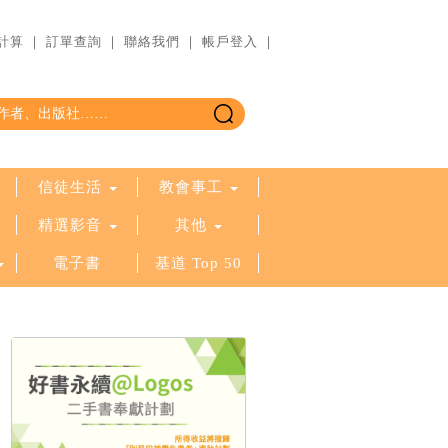
計算
｜
訂單查詢
｜
聯絡我們
｜
帳戶登入
｜
信徒生活
教會事工
精選影音
其他
電子書
基道 Top 50