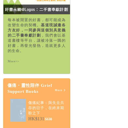
每本被閒置的好書，都可能成為
改變生命的契機。
基道現誠邀各
方友好，一同參與這個別具意義
的二手書奉獻計劃
，我們會以基
道書樓等平台，讓被冷落一隅的
好書，再發光發熱，造就更多人
的生命。
More>>
傷痛・靈性陪伴 Grief
More
Support Books
傷痛紀事：與失去共
存的日子，在終末期
盼之下
HK$131
$138