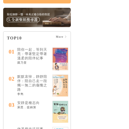
More
TOP10
陪你一起，等到天
01
亮：帶著堅定帶著
溫柔的陪伴紀事
羅乃萱
默默哀悼，靜靜陪
02
伴：陪自己走一段
獨一無二的傷慟之
路
李雋
安靜是種志向
03
萊恩．提納第