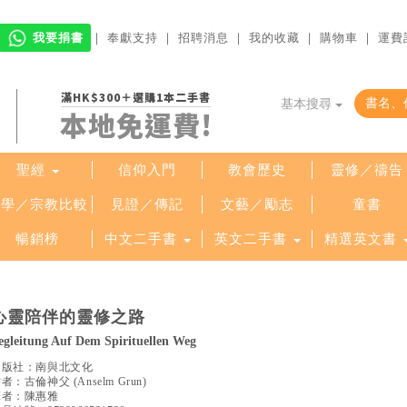
我要捐書
｜
奉獻支持
｜
招聘消息
｜
我的收藏
｜
購物車
｜
運費
滿HK$300＋選購1本二手書
基本搜尋
本地免運費!
聖經
信仰入門
教會歷史
靈修／禱告
哲學／宗教比較
見證／傳記
文藝／勵志
童書
暢銷榜
中文二手書
英文二手書
精選英文書
心靈陪伴的靈修之路
egleitung Auf Dem Spirituellen Weg
出版社：
南與北文化
作者：
古倫神父
(
Anselm Grun
)
譯者：
陳惠雅