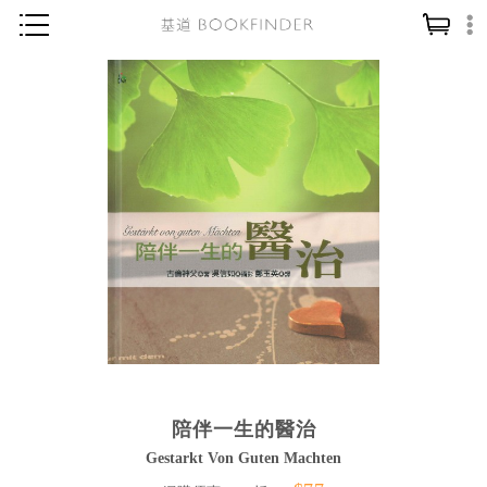
神學／教義
讀經／研經
聖經
信仰入門
教會歷史
靈修／禱告
信徒生活
教會事工
分齡牧養
陪伴一生的醫治
社會／倫理
Gestarkt Von Guten Machten
哲學／宗教比較