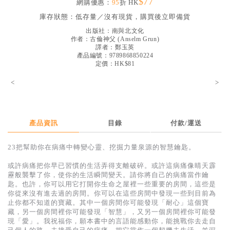
$77
網購優惠：
95
折 HK
見證／傳記
庫存狀態：
低存量／沒有現貨，購買後立即備貨
文藝／勵志
出版社：
南與北文化
作者：
古倫神父
(
Anselm Grun
)
童書
譯者：
鄭玉英
產品編號：9789868850224
定價：HK$81
精選影音
<
>
其他
禮品專區
得獎作品推介
產品資訊
目錄
付款/運送
暢銷榜
23把幫助你在病痛中轉變心靈、挖掘力量泉源的智慧鑰匙。
中文二手書
或許病痛把你早已習慣的生活弄得支離破碎。或許這病痛像晴天霹
靂般襲擊了你，使你的生活瞬間變天。請你將自己的病痛當作鑰
英文二手書
匙。也許，你可以用它打開你生命之屋裡一些重要的房間，這些是
你從來沒有進去過的房間。你可以在這些房間中發現一些到目前為
精選英文書
止你都不知道的寶藏。其中一個房間你可能發現「耐心」這個寶
藏，另一個房間裡你可能發現「智慧」，又另一個房間裡你可能發
電子書
現「愛」。我祝福你，願本書中的言語能感動你，能挑戰你去走自