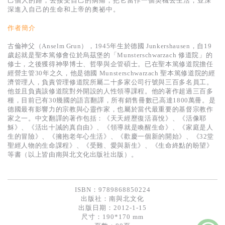
己個人的路，去接受自己的病痛，把它當作一個契機去生活，並深
基道 Top 50
深進入自己的生命和上帝的奧祕中。
作者簡介
古倫神父（Anselm Grun），1945年生於德國 Junkershausen，自19
歲起就是聖本篤修會位於烏茲堡的「Munsterschwarzach 修道院」的
修士，之後獲得神學博士、哲學與企管碩士。已在聖本篤修道院擔任
經營主管30年之久，他是德國 Munsterschwarzach 聖本篤修道院的經
濟管理人，負責管理修道院所屬二十多家公司行號與三百多名員工。
他並且負責該修道院對外開設的人性領導課程。他的著作超過三百多
種，目前已有30幾國的語言翻譯，所有銷售冊數已高達1800萬冊。是
德國最有影響力的宗教與心靈作家，也屬於當代最重要的基督宗教作
家之一。中文翻譯的著作包括：《天天經歷復活喜悅》、《活像耶
穌》、《活出十誡的真自由》、《領導就是喚醒生命》、《家庭是人
生的冒險》、《擁抱老年心生活》、《歡慶一個新的開始》、《32堂
聖經人物的生命課程》、《受難、愛與新生》、《生命終點的盼望》
等書（以上皆由南與北文化出版社出版）。
ISBN：9789868850224
出版社：
南與北文化
出版日期：2012-1-15
尺寸：190*170 mm