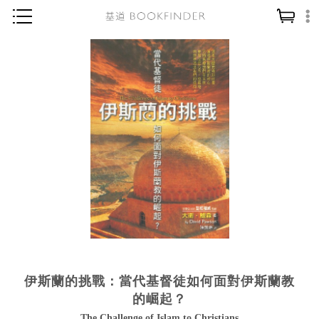
神學／教義
讀經／研經
聖經
信仰入門
教會歷史
靈修／禱告
信徒生活
教會事工
分齡牧養
伊斯蘭的挑戰：當代基督徒如何面對伊斯蘭教
社會／倫理
的崛起？
哲學／宗教比較
The Challenge of Islam to Christians