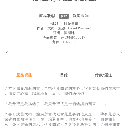
見證／傳記
文藝／勵志
庫存狀態：
，歡迎
查詢
暫缺
出版社：
以琳書房
童書
作者：
大衛．鮑森
(
David Pawson
)
譯者：
陳凱琳
精選影音
產品編號：9789869183017
定價：HK$112
其他
<
>
禮品專區
得獎作品推介
產品資訊
目錄
付款/運送
暢銷榜
中文二手書
這本大膽而精彩的書，直指伊斯蘭教的核心，它將激發我們在末世
更加立定心志、認真地向世界活出我們的信仰！
英文二手書
「我希望是我搞錯了，我真希望這是一個錯誤的預言……」
精選英文書
本書可說是大衛．鮑森對當代社會最重要的信息之一，帶有最發人
電子書
深省的先知性預言！在一場聚會中，他意外地領受了一個突如其
來、令人震懾的啟示：伊斯蘭教不久之後將統管英國！這個預測並