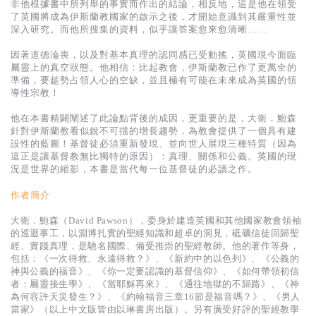
基道 Top 50
非他根據書中所列舉的事實而作出的結論，相反地，這是他在領受
了英國將成為伊斯蘭教國家的啟示之後，才開始意識到其嚴重性並
深入研究。而他所搜集的資料，似乎讓答案愈來愈清晰……
因著道德淪喪，以及對基本真理的認同感已受動搖，英國現今面臨
屬靈上的真空狀態。他相信：比起教會，伊斯蘭教已作了更萬全的
準備，要趁勢占領人心的空缺，並且極有可能在未來成為英國的領
導性宗教！
他在本書精闢闡述了此論點背後的成因，更重要的是，大衛．鮑森
針對伊斯蘭教看似銳不可擋的增長趨勢，為教會提供了一個具有建
設性的藍圖！基督徒必須重新發現、並向世人展現三種特質（因為
這正是讓基督教無比獨特的原因）：真理、關係和公義。英國的現
況是世界的縮影，本書是當代每一位基督徒的必讀之作。
作者簡介
大衛．鮑森（David Pawson），委身於建造英國和其他國家教會領袖
的巡迴事工，以淵博扎實的聖經知識和超卓的洞見，砥礪信徒回歸聖
經、實踐真理，是馳名國際、備受推崇的聖經教師。他的著作等身，
包括：《一次得救、永遠得救？》、《新約中的以色列》、《公義的
神與公義的福音》、《你一定要認識的基督信仰》、《如何帶領初信
者：屬靈接生學》、《當耶穌再來》、《通往地獄的不歸路》、《神
為何容許天災發生？》、《約翰福音三章16節是福音嗎？》、《男人
當家》（以上中文版皆由以琳書房出版）。另有廣受好評的聖經教學