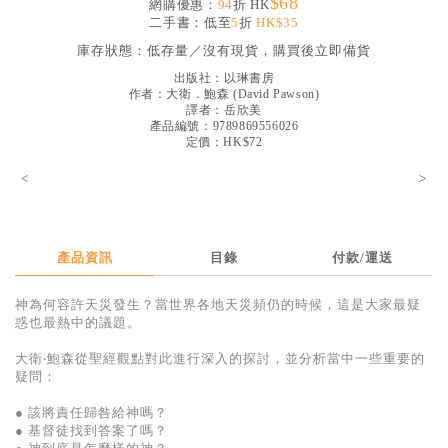
$68
網購優惠：
94
折 HK
見證／傳記
二手書：低至
5
折
HK$35
庫存狀態：
低存量／沒有現貨，購買後立即備貨
文藝／勵志
出版社：
以琳書房
童書
作者：
大衛．鮑森
(
David Pawson
)
譯者：
岳欣美
精選影音
產品編號：9789869556026
定價：HK$72
其他
<
>
禮品專區
得獎作品推介
產品資訊
目錄
付款/運送
暢銷榜
神為何容許天災發生？當世界各地天災頻仍的時候，這是大家最疑
中文二手書
惑也最熱中的議題。
英文二手書
大衛‧鮑森從聖經觀點對此進行深入的探討，並分析當中一些重要的
疑問：
精選英文書
● 該將責任歸咎給神嗎？
電子書
● 基督徒找到答案了嗎？