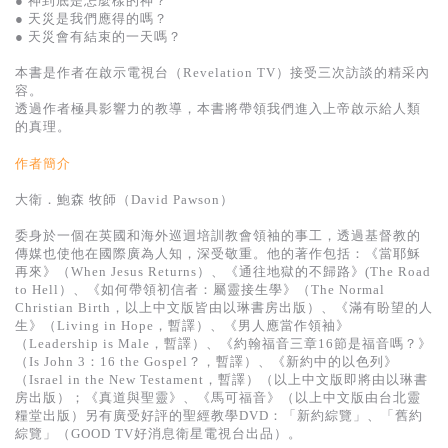
● 神到底是怎麼樣的神？
基道 Top 50
● 天災是我們應得的嗎？
● 天災會有結束的一天嗎？
本書是作者在啟示電視台（Revelation TV）接受三次訪談的精采內
容。
透過作者極具影響力的教導，本書將帶領我們進入上帝啟示給人類
的真理。
作者簡介
大衛．鮑森 牧師（David Pawson）
委身於一個在英國和海外巡迴培訓教會領袖的事工，透過基督教的
傳媒也使他在國際廣為人知，深受敬重。他的著作包括：《當耶穌
再來》（When Jesus Returns）、《通往地獄的不歸路》(The Road
to Hell）、《如何帶領初信者：屬靈接生學》（The Normal
Christian Birth，以上中文版皆由以琳書房出版）、《滿有盼望的人
生》（Living in Hope，暫譯）、《男人應當作領袖》
（Leadership is Male，暫譯）、《約翰福音三章16節是福音嗎？》
（Is John 3：16 the Gospel？，暫譯）、《新約中的以色列》
（Israel in the New Testament，暫譯）（以上中文版即將由以琳書
房出版）；《真道與聖靈》、《馬可福音》（以上中文版由台北靈
糧堂出版）另有廣受好評的聖經教學DVD：「新約綜覽」、「舊約
綜覽」（GOOD TV好消息衛星電視台出品）。