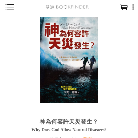
神學／教義
讀經／研經
聖經
信仰入門
教會歷史
靈修／禱告
信徒生活
教會事工
分齡牧養
神為何容許天災發生？
社會／倫理
Why Does God Allow Natural Disasters?
哲學／宗教比較