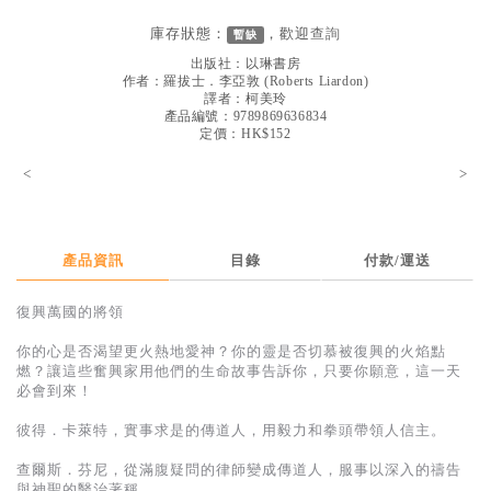
見證／傳記
庫存狀態：
，歡迎
查詢
暫缺
文藝／勵志
出版社：
以琳書房
作者：
羅拔士．李亞敦
(
Roberts Liardon
)
童書
譯者：
柯美玲
產品編號：9789869636834
定價：HK$152
精選影音
<
>
其他
禮品專區
得獎作品推介
產品資訊
目錄
付款/運送
暢銷榜
復興萬國的將領
中文二手書
你的心是否渴望更火熱地愛神？你的靈是否切慕被復興的火焰點
燃？讓這些奮興家用他們的生命故事告訴你，只要你願意，這一天
英文二手書
必會到來！
精選英文書
彼得．卡萊特，實事求是的傳道人，用毅力和拳頭帶領人信主。
電子書
查爾斯．芬尼，從滿腹疑問的律師變成傳道人，服事以深入的禱告
與神聖的醫治著稱。