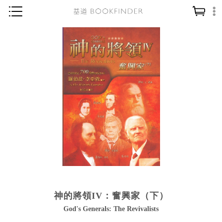
神學／教義
讀經／研經
聖經
信仰入門
教會歷史
靈修／禱告
信徒生活
教會事工
分齡牧養
神的將領IV：奮興家（下）
社會／倫理
God's Generals: The Revivalists
哲學／宗教比較