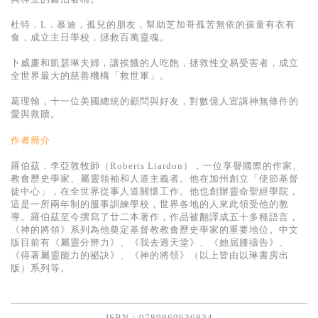
基道 Top 50
杜特．L．慕迪，孤兒的朋友，幫助芝加哥孤苦無依的孩童有衣有
食，成立主日學校，拯救百萬靈魂。
卜威廉和凱瑟琳夫婦，讓挨餓的人吃飽，拯救性交易受害者，成立
全世界最大的慈善機構「救世軍」。
葛理翰，十一位美國總統的顧問與好友，對數億人宣講神無條件的
愛與救贖。
作者簡介
羅伯茲．李亞敦牧師（Roberts Liardon），一位享譽國際的作家、
教會歷史學家、屬靈領袖和人道主義者。他在加州創立「使節基督
徒中心」，在全世界從事人道關懷工作。他也創辦靈命聖經學院，
這是一所兩年制的服事訓練學校，世界各地的人來此領受他的教
導。羅伯茲至今撰寫了廿二本著作，作品被翻譯成五十多種語言，
《神的將領》系列為他奠定基督教教會歷史學家的重要地位。中文
版目前有《屬靈分辨力》、《我去過天堂》、《她屈膝禱告》、
《得著屬靈能力的祕訣》、《神的將領》（以上皆由以琳書房出
版）系列等。
ISBN：9789869636834