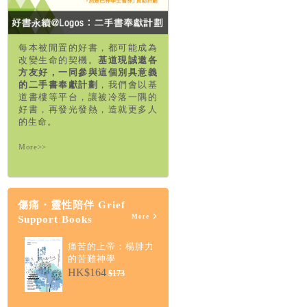
每本被閒置的好書，都可能成為
改變生命的契機。
基道現誠邀各
方友好，一同參與這個別具意義
的二手書奉獻計劃
，我們會以基
道書樓等平台，讓被冷落一隅的
好書，再發光發熱，造就更多人
的生命。
More>>
傷痛・靈性陪伴 Grief
More
Support Books
痛苦的上帝：楊腓力
的苦難神學
HK$164
$173