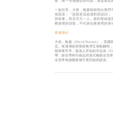
會，唯一令他關切的問題，就是彼此
一如往常，大衛．鮑森牧師指出我們
他寫道：「請留意這組成對的語詞：
與執事，而且不只一人。新約聖經提
教會裡的頭銜，不代表在教會裡的身
作者簡介
大衛．鮑森（David Pawson
念。每遇傳統與聖經教導互相牴觸時
牧師著作等，最為人所知的作品為《Unlo
帶、錄音帶和印刷品的形式暢銷全世界
全世界每個國家都可看到他的講道。