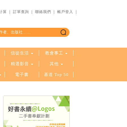
計算
｜
訂單查詢
｜
聯絡我們
｜
帳戶登入
｜
信徒生活
教會事工
精選影音
其他
電子書
基道 Top 50