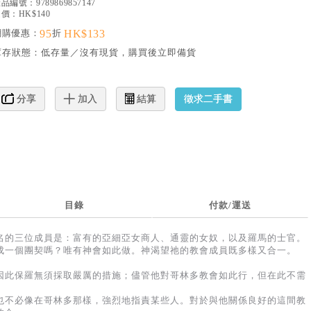
產品編號：
9789869857147
價：HK$140
網購優惠：
95
折
HK$133
庫存狀態：
低存量／沒有現貨，購買後立即備貨
徵求二手書
分享
加入
結算
目錄
付款/運送
名的三位成員是：富有的亞細亞女商人、通靈的女奴，以及羅馬的士官。
成一個團契嗎？唯有神會如此做。神渴望祂的教會成員既多樣又合一。
因此保羅無須採取嚴厲的措施；儘管他對哥林多教會如此行，但在此不需
也不必像在哥林多那樣，強烈地指責某些人。對於與他關係良好的這間教