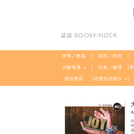
神學／教義
讀經／研經
分齡牧養
社會／倫理
禮品專區
得獎作品推介
A