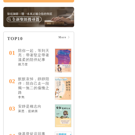
More
TOP10
陪你一起，等到天
01
亮：帶著堅定帶著
溫柔的陪伴紀事
羅乃萱
默默哀悼，靜靜陪
02
伴：陪自己走一段
獨一無二的傷慟之
路
李雋
安靜是種志向
03
萊恩．提納第
做基督徒這回事