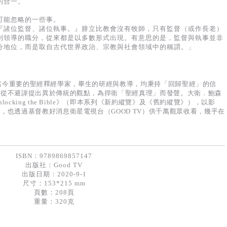
的合一。
可能忽略的一些事。
『諸位監督、諸位執事。』腓立比教會沒有牧師，只有監督（或作長老）
到領導的職分，從來都是以多數形式出現。有意思的是，監督與執事並非
分地位，而是取自古代世界政治、宗教與社會領域中的稱謂。」
），英國當今重要的聖經釋經學家，畢生的研經與教導，均秉持「回歸聖經」的信
，從不避諱提出異於傳統的觀點，為捍衛「聖經真理」而發聲。大衛．鮑森
cking the Bible》（即本系列《新約縱覽》及《舊約縱覽》），以影
，也透過基督教好消息衛星電視台（GOOD TV）供千萬觀眾收看，幾乎在
ISBN：9789869857147
出版社：
Good TV
出版日期：2020-9-1
尺寸：153*215 mm
頁數：208頁
重量：320克