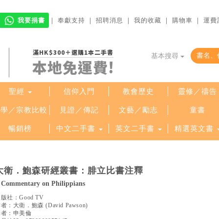
我要捐書
｜
奉獻支持
｜
招聘消息
｜
我的收藏
｜
購物車
｜
運費
滿HK$300＋選購1本二手書
基本搜尋
本地免運費!
聖經
信仰入門
教會歷史
靈修／禱告
哲學／宗教比較
見證／傳記
文藝／勵志
童書
暢銷榜
中文二手書
英文二手書
精選英文書
大衛．鮑森研經叢書：腓立比書注釋
 Commentary on Philippians
出版社：
Good TV
作者：
大衛．鮑森
(
David Pawson
)
譯者：
申美倫