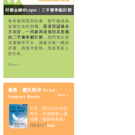
每本被閒置的好書，都可能成為
改變生命的契機。
基道現誠邀各
方友好，一同參與這個別具意義
的二手書奉獻計劃
，我們會以基
道書樓等平台，讓被冷落一隅的
好書，再發光發熱，造就更多人
的生命。
More>>
傷痛・靈性陪伴 Grief
More
Support Books
於是，我可以好好說
再見：悲傷療癒心靈
地圖（暢銷經典版）
HK$117
$123