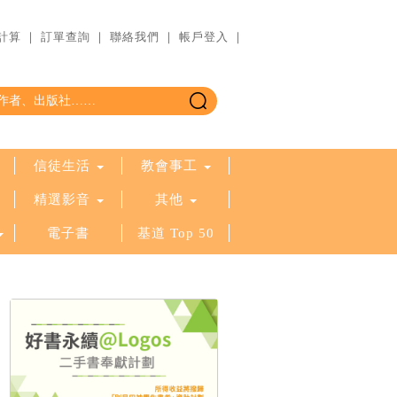
計算
｜
訂單查詢
｜
聯絡我們
｜
帳戶登入
｜
信徒生活
教會事工
精選影音
其他
電子書
基道 Top 50