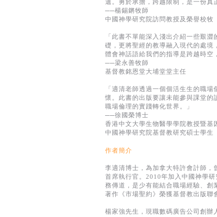
遺。勇於承擔，跨越限制，是一份真
──楊錫鏘牧師
中國神學研究院訪問教授及榮譽校牧
「此書不單能深入淺出介紹一些艱澀
礎，更將聖經的教導融入現代的處境
體會神話語給我們的指導是跨越時空
──梁永善牧師
基督教銘恩堂大埔堂堂主任
「適清老師透過一個個活生生的職場
懷。此書的出版要讓未能參與課堂的
職場倫理的實踐轉化世界。」
──徐國榮博士
香港中文大學生物醫學學院教授暨基
中國神學研究院基督教研究碩士學生
作者簡介
李適清博士，為加拿大特許會計師，
首席執行官。2010年加入中國神學
務傳道，是少有能結合職場經驗、創
著作《市場聖約》榮獲基督教出版聯
楊家強先生，現職數碼廣告公司創辦