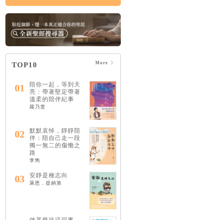
More
TOP10
陪你一起，等到天
01
亮：帶著堅定帶著
溫柔的陪伴紀事
羅乃萱
默默哀悼，靜靜陪
02
伴：陪自己走一段
獨一無二的傷慟之
路
李雋
安靜是種志向
03
萊恩．提納第