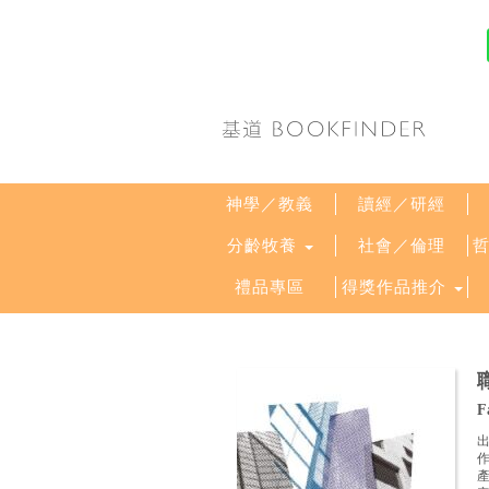
神學／教義
讀經／研經
分齡牧養
社會／倫理
禮品專區
得獎作品推介
F