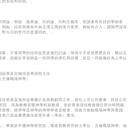
正的安息和自由。」
的理論，例如：後果論、目的論、功利主義等，使讀者有良好的學術基
，例如：拉班與雅各作為主僕之間的張力衝突、神如何介入，讓我們深深
，對今日的世代仍是適切的。」
個案，引發同學的信仰反思及激烈討論，情境今天依然歷歷在目，難以忘
讀者，也能分享老師及一班同學的掙扎與回應，並且一同裝備好為上帝以
因組學及生物信息學課程主任
（主修職場神學）
曾於香港及海外從事審計及商務顧問工作，曾任上市公司董事、科技公司
研究院，現為教務長暨神學科副教授，並於香港浸信教會擔任部分時間義
業營商、經濟學及神學的神學學者及牧者。現致力推動職場神學與實踐。
會第六屆金書獎最佳新晉作者（學術）獎項。
人。畢業於中國神學研究院，獲基督教研究碩士學位，主修職場神學。他