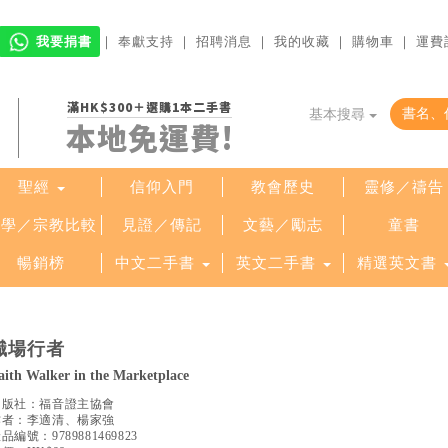
我要捐書
｜
奉獻支持
｜
招聘消息
｜
我的收藏
｜
購物車
｜
運費
滿HK$300＋選購1本二手書
基本搜尋
本地免運費!
聖經
信仰入門
教會歷史
靈修／禱告
哲學／宗教比較
見證／傳記
文藝／勵志
童書
暢銷榜
中文二手書
英文二手書
精選英文書
職場行者
aith Walker in the Marketplace
出版社：
福音證主協會
作者：
李適清、楊家強
產品編號：
9789881469823