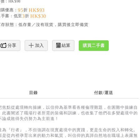
價：HK$98
網購優惠：
95
折
HK$93
二手書：低至
3
折
HK$30
庫存狀態：
低存量／沒有現貨，購買後立即備貨
購買二手書
分享
加入
結算
目錄
付款/運送
把焦點從處境轉向操練，以信仰為基準看各種倫理難題，在困難中操練自
。此書闡述了職場行者所需的裝備和訓練，也收集了他們在多變處境中的
不論成敗得失仍努力為主前進！
性為『行者』，不但強調在現實處境中的實踐，更是生命的投入和轉化。
而是從內裡孕育出來的動力和氣質，叫信仰的真諦自然地在職場上表露無