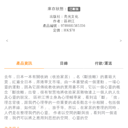
見證／傳記
庫存狀態：
已斷版
文藝／勵志
出版社：
亮光文化
作者：
區祥江
童書
產品編號：9789881585356
定價：HK$78
精選影音
<
>
其他
禮品專區
產品資訊
目錄
付款/運送
得獎作品推介
去年，日本一本有關收納（收拾家居），名《斷捨離》的書籍大
暢銷榜
賣，紅遍全日本，席捲華文市場。由一本書變成一個運動，一場心
靈的運動，因為它跟傳統教收納的實用書不同，它以一個心靈的概
中文二手書
念「斷捨離」出發，很有智慧地將收拾家居雜物連上一個人的人生
及心靈的狀況。 區祥江博士身為心理輔導家，看到這「斷」「捨」
英文二手書
理念背後，跟我們心理學的一些重要的成長觀念十分相關，包括個
人的界線、如何說「不」、放手等。所以，在家居的整理的同時，
精選英文書
人們是在整理我們的心靈。 作者以空間的斷與捨，看到同一個道
理，我們可以將之應用到思想的空間、心靈的空
電子書