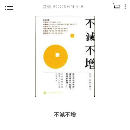
神學／教義
讀經／研經
聖經
信仰入門
教會歷史
靈修／禱告
信徒生活
教會事工
分齡牧養
不減不增
社會／倫理
哲學／宗教比較