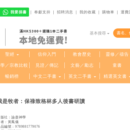
我要捐書
｜
奉獻支持
｜
招聘消息
｜
我的收藏
｜
購物車
｜
運費
滿HK$300＋選購1本二手書
基本搜尋
本地免運費!
聖經
信仰入門
教會歷史
靈修／禱告
哲學／宗教比較
見證／傳記
文藝／勵志
童書
暢銷榜
中文二手書
英文二手書
精選英文書
我是牧者：保祿致格林多人後書研讀
出版社：
論盡神學
作者：
黃鳳儀
產品編號：
9789881779076