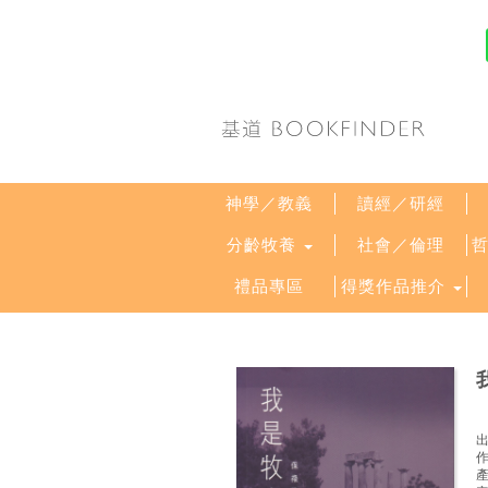
神學／教義
讀經／研經
分齡牧養
社會／倫理
禮品專區
得獎作品推介