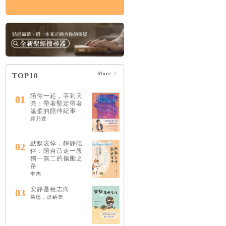
More
TOP10
陪你一起，等到天
01
亮：帶著堅定帶著
溫柔的陪伴紀事
羅乃萱
默默哀悼，靜靜陪
02
伴：陪自己走一段
獨一無二的傷慟之
路
李雋
安靜是種志向
03
萊恩．提納第