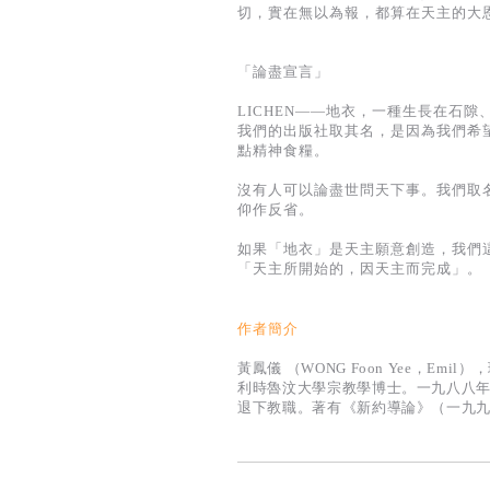
切，實在無以為報，都算在天主的大
「論盡宣言」
LICHEN——地衣，一種生長在石
我們的出版社取其名，是因為我們希
點精神食糧。
沒有人可以論盡世問天下事。我們取
仰作反省。
如果「地衣」是天主願意創造，我們
「天主所開始的，因天主而完成」。（
作者簡介
黃鳳儀 （WONG Foon Yee，
利時魯汶大學宗教學博士。一九八八
退下教職。著有《新約導論》（一九