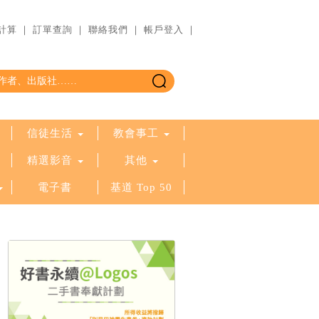
計算
｜
訂單查詢
｜
聯絡我們
｜
帳戶登入
｜
信徒生活
教會事工
精選影音
其他
電子書
基道 Top 50