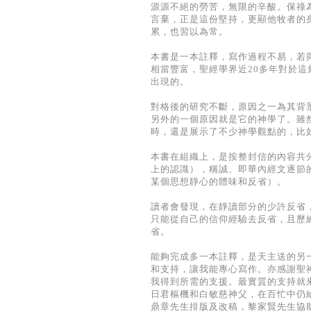
源源不絕的勞苦，無限的辛酸。保祿
言棄，正是這份堅持，更顯他牧者的
累，也習以為常。
本書是一本註釋，寫作過程不易，若
相當豐富，聖經學界近20多年對於
出現的。
對格後的研究不斷，原因之一為其背
另外的一個原因就是它的神學了。雖
時，還是展示了不少神學觀點的，比
本書在組織上，是按整封信的內容共
上的認識），稱誠、即華內經文逐節
某個思想靜心的體味和反省）。
讀者會發現，在靜讀部分的少許反省
只能從自己的信仰經驗去反省，且歷
省。
能夠完成多一本註釋，是天主送的另
和支持，讓我能專心寫作。亦感謝聖
我得到所需的支援。最實質的支持就
日君樞機和白敏慈神父，在百忙中仍
鼎章先生排版及改稿，黎家賢先生協