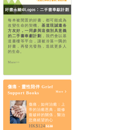
每本被閒置的好書，都可能成為
改變生命的契機。
基道現誠邀各
方友好，一同參與這個別具意義
的二手書奉獻計劃
，我們會以基
道書樓等平台，讓被冷落一隅的
好書，再發光發熱，造就更多人
的生命。
More>>
傷痛・靈性陪伴 Grief
More
Support Books
傷痛，如何治癒：上
帝的治癒恩典，能修
復破碎的關係，醫治
悲痛絕望的心
HK$124
$130