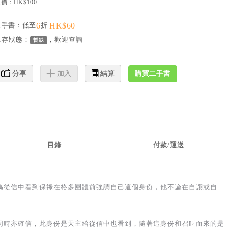
價：HK$100
二手書：低至
6
折
HK$60
庫存狀態：
，歡迎
查詢
暫缺
購買二手書
分享
加入
結算
目錄
付款/運送
為從信中看到保祿在格多團體前強調自己這個身份，他不論在自詡或自
同時亦確信，此身份是天主給從信中也看到，隨著這身份和召叫而來的是