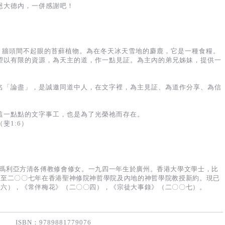
恩大德內，一併感謝吧！
隙、牆頭間不起眼的苔蘚植物。為在冬天冰天雪地的麝鹿，它是一種食糧。
望以有限的資源，為天主的道，作一點見証。為主內的弟兄姊妹，提供一
名「論盡」，是誠邀同道中人，在文字裡，為主見証、為道作分享、為信
這一點點的文字事工，也是為了光榮祂而存在。
斐1:6）
Emil），瑪利亞方清各傅教修會修女。一九四一年生於廣州。香港大學文學士，比
年至二〇〇七年在香港聖神修院神哲學院及內地的神哲學院教授新約。現已
九六），《常伴梅花》（二〇〇四），《宗徒大事錄》（二〇〇七）。
ISBN：9789881779076