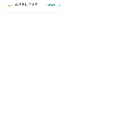
做基督徒這回事
04
（中英對照）
蔡頌輝
慢，是祂故意的
05
艾倫．法德林
耶穌效應：對讀四
06
福音與典外福音，
重尋失落的耶穌拼
圖
李子健
笑忘書：一位神學
07
院老師患癌後經歷
的淚與愛
梁國強
舊約聖經神學（卷
08
下）：著作聖卷
李思敬