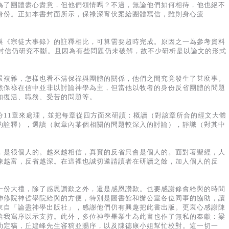
為了團體盡心盡意，但他們領情嗎？不過，無論他們如何相待，他也絕不
身份。正如本書封面所示，保祿深宵伏案給團體寫信，雖則身心疲
與《宗徒大事錄》的註釋相比，可算需要超時完成。原因之一為參考資料
這封信仍研究不斷。且因為有些問題仍未破解，故不少研析是以論文的形式
景複雜，怎樣也看不清保祿與團體的關係，他們之間究竟發生了甚麼事。
然保祿在信中並非以討論神學為主，但當他以牧者的身份反省團體的問題
如復活、職務、受苦的問題等。
分11章來處理，並把每章從四方面來研讀：概讀（對該章所合的經文大體
的詮釋），選讀（就章內某個相關的問題較深入的討論），靜識（對其中
，是很個人的。越來越相信，真實的反省只會是個人的。面對著聖經，人
練越富，反省越深。在這裡也誠切邀請讀者在研讀之餘，加人個人的反
一份大禮，除了感恩讚歎之外，還是感恩讚歎。也要感謝修會給與的時間
神修院神哲學院給與的方便，特別是圖書館和辦公室各位同事的協助，讓
來自「論盡神學出版社」，感謝他們仍有興趣把此書出版。更衷心感謝陳
給我寫序以示支持。此外，多位神學畢業生為此書也作了無私的奉獻：梁
助定稿，丘建峰先生審稿並賜序，以及陳德康小姐幫忙校對。這一切一