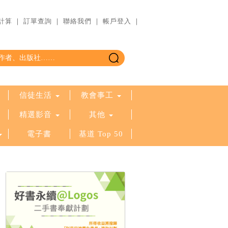
計算
｜
訂單查詢
｜
聯絡我們
｜
帳戶登入
｜
信徒生活
教會事工
精選影音
其他
電子書
基道 Top 50