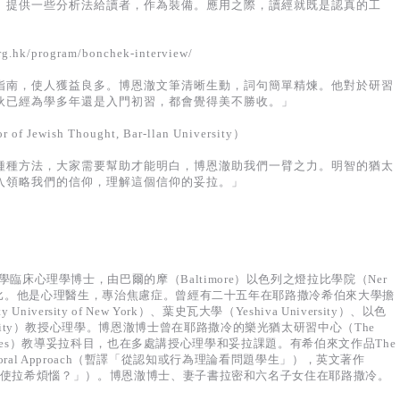
》提供一些分析法給讀者，作為裝備。應用之際，讀經就既是認真的工
hk/program/bonchek-interview/
指南，使人獲益良多。博恩澈文筆清晰生動，詞句簡單精煉。他對於研習
伙已經為學多年還是入門初習，都會覺得美不勝收。」
wish Thought, Bar-llan University）
種種方法，大家需要幫助才能明白，博恩澈助我們一臂之力。明智的猶太
入領略我們的信仰，理解這個信仰的妥拉。」
紐約大學臨床心理學博士，由巴爾的摩（Baltimore）以色列之燈拉比學院（Ner
lege）按立為拉比。他是心理醫生，專治焦慮症。曾經有二十五年在耶路撒冷希伯來大學擔
versity of New York）、葉史瓦大學（Yeshiva University）、以色
iversity）教授心理學。博恩澈博士曾在耶路撒冷的樂光猶太研習中心（The
Judaic Studies）教導妥拉科目，也在多處講授心理學和妥拉課題。有希伯來文作品The
ive/Behavioral Approach（暫譯「從認知或行為理論看問題學生」），英文著作
i?（暫譯「什麼使拉希煩惱？」）。博恩澈博士、妻子書拉密和六名子女住在耶路撒冷。