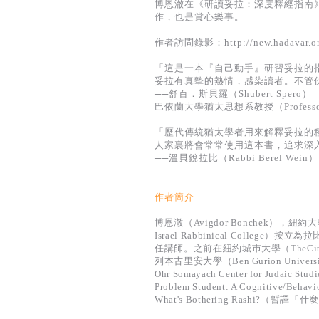
博恩澈在《研讀妥拉：深度釋經指南
作，也是賞心樂事。
作者訪問錄影：http://new.hadavar.org.
「這是一本『自己動手』研習妥拉的
妥拉有真摰的熱情，感染讀者。不管
──舒百．斯貝羅（Shubert Spero）
巴依蘭大學猶太思想系教授（Professor of Je
「歷代傳統猶太學者用來解釋妥拉的
人家裏將會常常使用這本書，追求深
──溫貝銳拉比（Rabbi Berel Wein）
作者簡介
博恩澈（Avigdor Bonchek），
Israel Rabbinical Col
任講師。之前在紐約城巿大學（TheCity Uni
列本古里安大學（Ben Gurion Un
Ohr Somayach Center for 
Problem Student: A Cognit
What's Bothering Rash