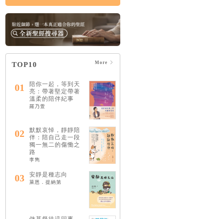
More
TOP10
陪你一起，等到天
01
亮：帶著堅定帶著
溫柔的陪伴紀事
羅乃萱
默默哀悼，靜靜陪
02
伴：陪自己走一段
獨一無二的傷慟之
路
李雋
安靜是種志向
03
萊恩．提納第