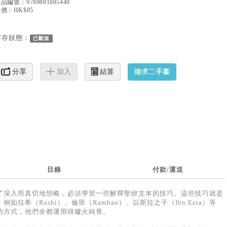
產品編號：
9789881885449
價：HK$85
庫存狀態：
已斷版
徵求二手書
分享
加入
結算
目錄
付款/運送
了深入而真切地領略，必須學習一些解釋聖經文本的技巧。這些技巧就是
拉希（Rashi）、倫班（Ramban）、以斯拉之子（Ibn Ezra）等
的方式，他們全都運用得爐火純青。