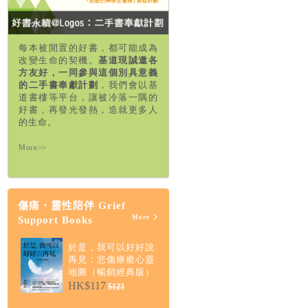
每本被閒置的好書，都可能成為
改變生命的契機。
基道現誠邀各
方友好，一同參與這個別具意義
的二手書奉獻計劃
，我們會以基
道書樓等平台，讓被冷落一隅的
好書，再發光發熱，造就更多人
的生命。
More>>
傷痛・靈性陪伴 Grief
More
Support Books
於是，我可以好好說
再見：悲傷療癒心靈
地圖（暢銷經典版）
HK$117
$123