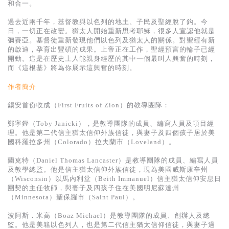
基道 Top 50
和合一。
過去近兩千年，基督教與以色列的地土、子民及聖經脫了鈎。今
日，一切正在改變。猶太人開始重新思考耶穌，很多人宣認他就是
彌賽亞。基督徒重新發現他們以色列及猶太人的關係。對聖經有新
的啟迪，孕育出豐碩的成果。上帝正在工作，聖經預言的輪子已經
開動。這是在歷史上人能親身經歷的其中一個最叫人興奮的時刻，
而《這根基》將為你展示這興奮的時刻。
作者簡介
錫安首份收成（First Fruits of Zion）的教導團隊：
鄭寧鏗（Toby Janicki），是教導團隊的成員、編寫人員及項目經
理。他是第二代信主猶太信仰外族信徒，與妻子及四個孩子居於美
國科羅拉多州（Colorado）拉夫蘭市（Loveland）。
蘭克特（Daniel Thomas Lancaster）是教導團隊的成員、編寫人員
及教學總監。他是信主猶太信仰外族信徒，現為美國威斯康辛州
（Wisconsin）以馬內利堂（Beith Immanuel）信主猶太信仰安息日
團契的主任牧師，與妻子及四孩子住在美國明尼蘇達州
（Minnesota）聖保羅市（Saint Paul）。
波阿斯．米高（Boaz Michael）是教導團隊的成員、創辦人及總
監。他是美籍以色列人，也是第二代信主猶太信仰信徒，與妻子過