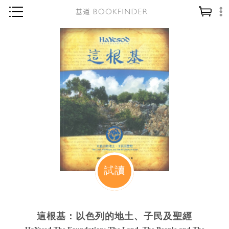
神學／教義
讀經／研經
聖經
信仰入門
教會歷史
靈修／禱告
信徒生活
教會事工
試讀
分齡牧養
社會／倫理
這根基：以色列的地土、子民及聖經
哲學／宗教比較