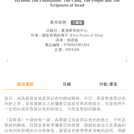
HaYesod The Foundation: The Land, The People and The
Scriptures of Israel
見證／傳記
文藝／勵志
庫存狀態：
已斷版
童書
出版社：
夏達華研道中心
作者：
錫安初熟的果子
(
First Fruits of Zion
)
精選影音
譯者：
張碧嘉
產品編號：9789881885494
其他
定價：HK$200
禮品專區
<
>
得獎作品推介
暢銷榜
產品資訊
目錄
付款/運送
中文二手書
昔日，成為基督徒就是與以色列締結關係。今日，基督教接受以色
英文二手書
列的上帝，並宣稱猶太人的彌賽亞就是世界的救贖主，但是他們不
一定明白或培育跟以色列的地土、子民及聖經的關係。
精選英文書
《這根基》十課的每一課，為要建立信徒與以色列的地土、子民及
電子書
聖經的關係。目標是要教導彌賽亞的身體，讓她知道自己在廣義的
以色列民群體的位分和角色，透過這些教導帶來清晰的說明、理解