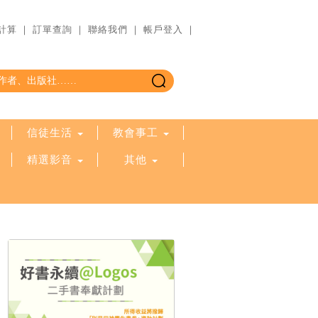
計算
｜
訂單查詢
｜
聯絡我們
｜
帳戶登入
｜
信徒生活
教會事工
精選影音
其他
電子書
基道 Top 50