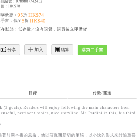
產品編號：
9789887742432
價：HK$78
網購優惠：
95
折
HK$74
二手書：低至
5
折
HK$40
庫存狀態：
低存量／沒有現貨，購買後立即備貨
購買二手書
分享
加入
結算
目錄
付款/運送
k (3 goals). Readers will enjoy following the main characters from
seful, pertinent topics, nice storyline. Mr. Pardini in this, his third
y）
接著前兩本書的風格，他以莊嚴而新切的筆觸，以小說的形式來討論重要