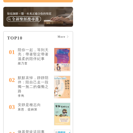
More
TOP10
陪你一起，等到天
01
亮：帶著堅定帶著
溫柔的陪伴紀事
羅乃萱
默默哀悼，靜靜陪
02
伴：陪自己走一段
獨一無二的傷慟之
路
李雋
安靜是種志向
03
萊恩．提納第
做基督徒這回事