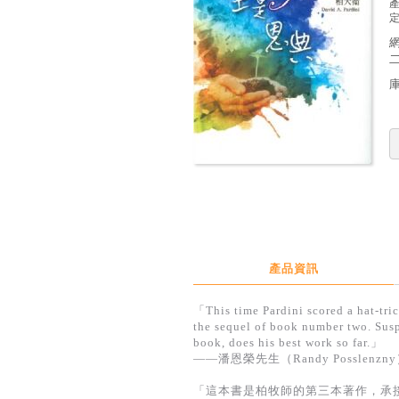
定
產品資訊
「This time Pardini scored a hat-tric
the sequel of book number two. Suspen
book, does his best work so far.」
——潘恩榮先生（Randy Posslenzn
「這本書是柏牧師的第三本著作，承