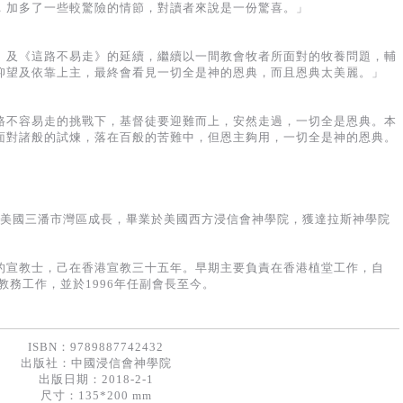
，加多了一些較驚險的情節，對讀者來說是一份驚喜。」
》及《這路不易走》的延續，繼續以一間教會牧者所面對的牧養問題，輔
仰望及依靠上主，最終會看見一切全是神的恩典，而且恩典太美麗。」
路不容易走的挑戰下，基督徒要迎難而上，安然走過，一切全是恩典。本
面對諸般的試煉，落在百般的苦難中，但恩主夠用，一切全是神的恩典。
ini），在美國三潘市灣區成長，畢業於美國西方浸信會神學院，獲達拉斯神學院
。
的宣教士，己在香港宣教三十五年。早期主要負責在香港植堂工作，自
教務工作，並於1996年任副會長至今。
ISBN：9789887742432
出版社：
中國浸信會神學院
出版日期：2018-2-1
尺寸：135*200 mm