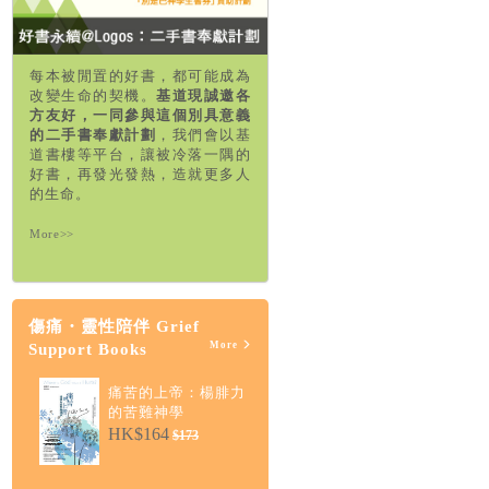
每本被閒置的好書，都可能成為
改變生命的契機。
基道現誠邀各
方友好，一同參與這個別具意義
的二手書奉獻計劃
，我們會以基
道書樓等平台，讓被冷落一隅的
好書，再發光發熱，造就更多人
的生命。
More>>
傷痛・靈性陪伴 Grief
More
Support Books
痛苦的上帝：楊腓力
的苦難神學
HK$164
$173