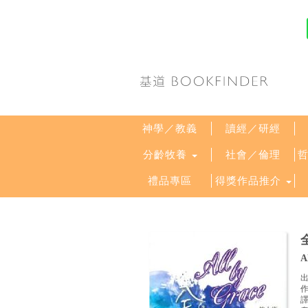
神學／教義
讀經／研經
分齡牧養
社會／倫理
禮品專區
得獎作品推介
A