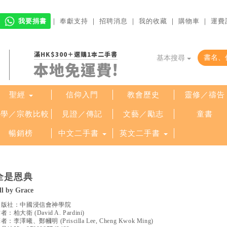
我要捐書
｜
奉獻支持
｜
招聘消息
｜
我的收藏
｜
購物車
｜
運費
滿HK$300＋選購1本二手書
基本搜尋
本地免運費!
聖經
信仰入門
教會歷史
靈修／禱告
哲學／宗教比較
見證／傳記
文藝／勵志
童書
暢銷榜
中文二手書
英文二手書
精選英文書
全是恩典
ll by Grace
出版社：
中國浸信會神學院
作者：
柏大衛
(
David A. Pardini
)
譯者：
李澤曦、鄭幗明
(
Priscilla Lee, Cheng Kwok Ming
)