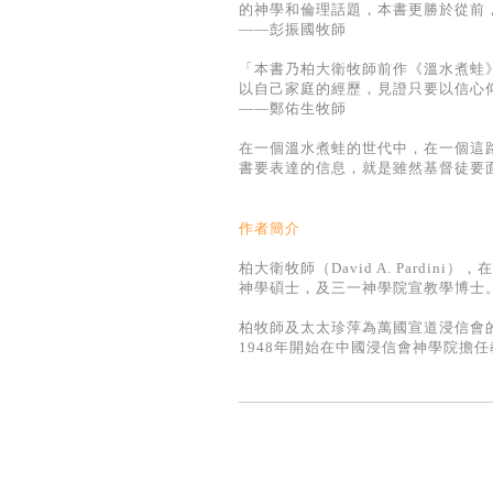
的神學和倫理話題，本書更勝於從前
——彭振國牧師
「本書乃柏大衛牧師前作《溫水煮蛙
以自己家庭的經歷，見證只要以信心
——鄭佑生牧師
在一個溫水煮蛙的世代中，在一個這
書要表達的信息，就是雖然基督徒要
作者簡介
柏大衛牧師（David A. Pard
神學碩士，及三一神學院宣教學博士
柏牧師及太太珍萍為萬國宣道浸信會
1948年開始在中國浸信會神學院擔任