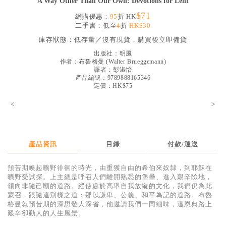
A Way Other Than Our Own: Devotions for Lent
見證／傳記
$71
網購優惠：
95
折 HK
二手書：低至
4
折
HK$30
文藝／勵志
庫存狀態：
低存量／沒有現貨，購買後立即備貨
童書
出版社：
明風
作者：
布魯格曼
(
Walter Brueggemann
)
精選影音
譯者：
彭淑怡
產品編號：9789888165346
其他
定價：HK$75
禮品專區
<
>
得獎作品推介
暢銷榜
產品資訊
目錄
付款/運送
中文二手書
預苦期喚起曠野徘徊的時光，由重獲自由的希伯來奴隸，到耶穌在
英文二手書
曠野受試探。上主總是呼召人們離開熟悉的堡壘、進入艱辛險地，
領向非隨己願的道路。縱使處於高舉自我放縱的文化，我們仍為此
精選英文書
蒙召，跟隨這別樣之道：那以謙卑、公義、和平為記的道路。布魯
格曼就預苦期的深思發人深省，他邀請我們一同細味，這恩典路上
電子書
艱辛卻動人的人生風景。