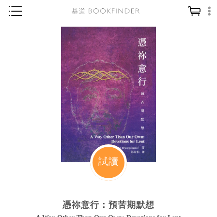
神學／教義
讀經／研經
聖經
信仰入門
教會歷史
靈修／禱告
信徒生活
教會事工
試讀
分齡牧養
社會／倫理
憑祢意行：預苦期默想
哲學／宗教比較