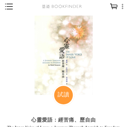
神學／教義
讀經／研經
聖經
信仰入門
教會歷史
靈修／禱告
信徒生活
教會事工
試讀
分齡牧養
社會／倫理
心靈愛語：經苦痛、歷自由
哲學／宗教比較