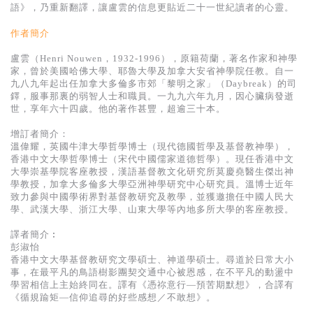
基道 Top 50
語》，乃重新翻譯，讓盧雲的信息更貼近二十一世紀讀者的心靈。
作者簡介
盧雲（Henri Nouwen，1932-1996），原籍荷蘭，著名作家和神學
家，曾於美國哈佛大學、耶魯大學及加拿大安省神學院任教。自一
九八九年起出任加拿大多倫多市郊「黎明之家」（Daybreak）的司
鐸，服事那裏的弱智人士和職員。一九九六年九月，因心臟病發逝
世，享年六十四歲。他的著作甚豐，超逾三十本。
增訂者簡介：
溫偉耀，英國牛津大學哲學博士（現代德國哲學及基督教神學），
香港中文大學哲學博士（宋代中國儒家道德哲學）。現任香港中文
大學崇基學院客座教授，漢語基督教文化研究所莫慶堯醫生傑出神
學教授，加拿大多倫多大學亞洲神學研究中心研究員。溫博士近年
致力參與中國學術界對基督教研究及教學，並獲邀擔任中國人民大
學、武漢大學、浙江大學、山東大學等內地多所大學的客座教授。
譯者簡介︰
彭淑怡
香港中文大學基督教研究文學碩士、神道學碩士。尋道於日常大小
事，在最平凡的鳥語樹影團契交通中心被恩感，在不平凡的動盪中
學習相信上主始終同在。譯有《憑祢意行—預苦期默想》，合譯有
《循規踰矩—信仰追尋的好些感想／不敢想》。