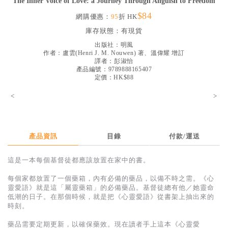
The Inner Voice of Love: a Journey Through Anguish to Freedom
見證／傳記
$84
網購優惠：
95
折 HK
文藝／勵志
庫存狀態：
有現貨
出版社：
明風
童書
作者：
盧雲(Henri J. M. Nouwen) 著、溫偉耀 增訂
譯者：
彭淑怡
精選影音
產品編號：9789888165407
定價：HK$88
其他
<
>
禮品專區
得獎作品推介
產品資訊
目錄
付款/運送
暢銷榜
中文二手書
這是一本每個基督徒都應該放置在家中的書。
英文二手書
每個家都放置了一個藥箱，內有必備的藥品，以備不時之需。《心
靈愛語》就是這「屬靈藥箱」的必備藥品。基督徒總有他／她靈命
精選英文書
低潮的日子。在那個時候，就是把《心靈愛語》從書架上抽出來的
時刻。
電子書
藥品需要定期更新，以確保藥效。現在讀者手上這本《心靈愛