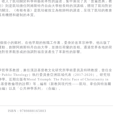
》收入了凱珀關於科學和藝術本性的論述，集中展現了其「普遍恩典」教
術》則是凱珀擔任阿姆斯特丹自由大學校長時的演講稿，體現了凱珀對於
的關注。《有根有基》是凱珀被按立為牧師時的講道，呈現了凱珀的教會
其有機體和建制的本質。
）
s）一個很小的鄉村。在他早期的牧職工作裏，委身於改革宗神學。他出版了
運動，創辦阿姆斯特丹自由大學，並擔任荷蘭的首相。通過世界各地的荷
他對世界觀形成的強調對福音派產生了革新性的影響。
學哲學系教授，兼任漢語基督教文化研究所學術委員及特聘教授，曾任全
for Public Theology）執行委員會亞洲區域代表（2017-2020）。研究領
oral Triumph: The Public Face of Christianity in
漢語基督教倫理的詮釋》等，編有《新教與現代性——凱珀、韋伯與特洛爾
合編）以及「公共神學系列」（合編）。
ISBN：9789888165803