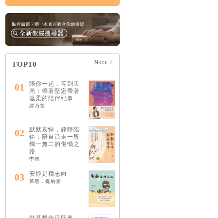
More
TOP10
陪你一起，等到天
01
亮：帶著堅定帶著
溫柔的陪伴紀事
羅乃萱
默默哀悼，靜靜陪
02
伴：陪自己走一段
獨一無二的傷慟之
路
李雋
安靜是種志向
03
萊恩．提納第