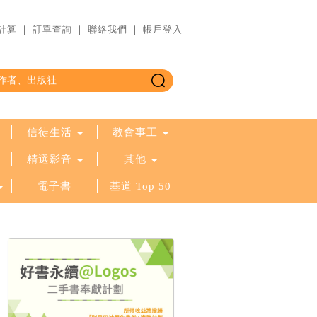
計算
｜
訂單查詢
｜
聯絡我們
｜
帳戶登入
｜
信徒生活
教會事工
精選影音
其他
電子書
基道 Top 50