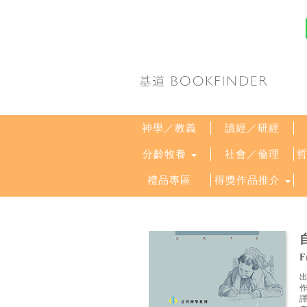
神學／教義
讀經／研經
分齡牧養
社會／倫理
禮品專區
得獎作品推介
F