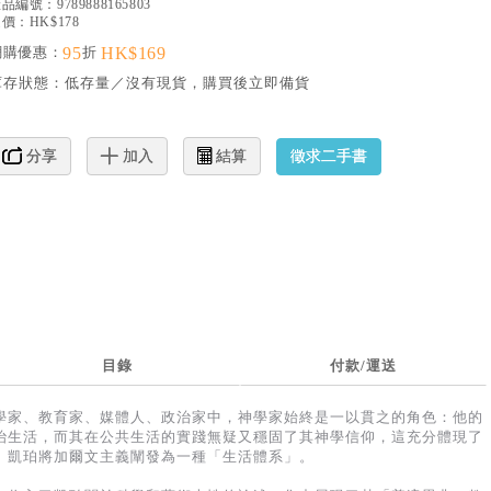
產品編號：
9789888165803
價：HK$178
網購優惠：
95
折
HK$169
庫存狀態：
低存量／沒有現貨，購買後立即備貨
徵求二手書
分享
加入
結算
目錄
付款/運送
學家、教育家、媒體人、政治家中，神學家始終是一以貫之的角色：他的
治生活，而其在公共生活的實踐無疑又穩固了其神學信仰，這充分體現了
。凱珀將加爾文主義闡發為一種「生活體系」。