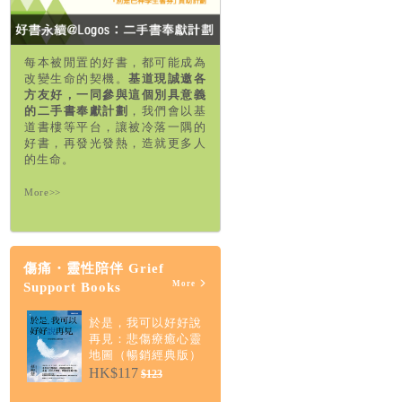
每本被閒置的好書，都可能成為
改變生命的契機。
基道現誠邀各
方友好，一同參與這個別具意義
的二手書奉獻計劃
，我們會以基
道書樓等平台，讓被冷落一隅的
好書，再發光發熱，造就更多人
的生命。
More>>
傷痛・靈性陪伴 Grief
More
Support Books
於是，我可以好好說
再見：悲傷療癒心靈
地圖（暢銷經典版）
HK$117
$123