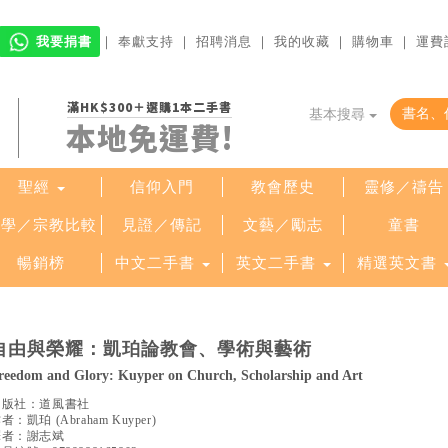
我要捐書
｜
奉獻支持
｜
招聘消息
｜
我的收藏
｜
購物車
｜
運費
滿HK$300＋選購1本二手書
基本搜尋
本地免運費!
聖經
信仰入門
教會歷史
靈修／禱告
哲學／宗教比較
見證／傳記
文藝／勵志
童書
暢銷榜
中文二手書
英文二手書
精選英文書
自由與榮耀：凱珀論教會、學術與藝術
reedom and Glory: Kuyper on Church, Scholarship and Art
出版社：
道風書社
作者：
凱珀
(
Abraham Kuyper
)
譯者：
謝志斌