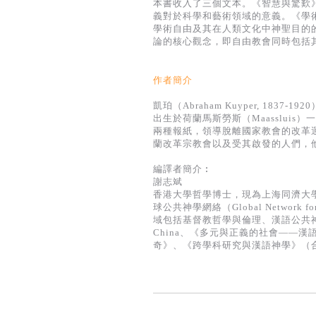
本書收入了三個文本。《智慧與驚歎
義對於科學和藝術領域的意義。《學
學術自由及其在人類文化中神聖目的
論的核心觀念，即自由教會同時包括
作者簡介
凱珀（Abraham Kuyper, 1837-1920
出生於荷蘭馬斯勞斯（Maasslui
兩種報紙，領導脫離國家教會的改革
蘭改革宗教會以及受其啟發的人們，
編譯者簡介︰
謝志斌
香港大學哲學博士，現為上海同濟大
球公共神學網絡（Global Network 
域包括基督教哲學與倫理、漢語公共神學。近期出版有M
China、《多元與正義的社會——
奇》、《跨學科研究與漢語神學》（