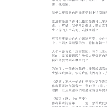
害，強迫症。
我們先要洞悉自己確實受到上述問題
誰沒有憂慮？你可以指出憂慮可以帶
慮。」可惜，我們常常憂慮，難道真
生？你的人生為何、為誰而活？
有甚麼事情令你內心煩躁不安，令你
中，生活如同繃緊的弦，恐怕有朝一
人們不是喜歡「趨吉避凶」嗎？現實
解的。是甚麼原因引致個人要傷害自
自己為要達到甚麼目的？
強迫症，一個也許我們少接觸或認識
生活構成障礙。強迫症的成因為何？
《憂慮：追求一條通往平安的更佳道
作者藉著路加福音十二章16至34節
理由，以及鼓勵我們在憂慮出現時要
《緊張：壓力中的平安》
作者藉著詩篇第一三一篇，教導我們