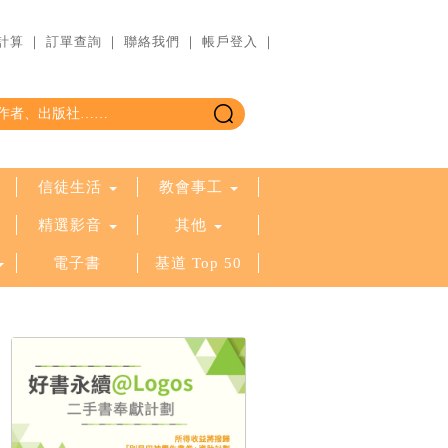
計算
｜
訂單查詢
｜
聯絡我們
｜
帳戶登入
｜
信徒生活
教會事工
精選影音
其他
電子書
基道 Top 50