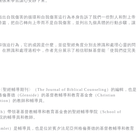
關係來學習讓心安靜下來。
指出自我傷害的循環和自我傷害這行為本身告訴了我們一些對人和對上帝
詩篇，把自己轉向上帝而不是自我傷害，並列出九個具體的行動步驟，讓
和強迫行為，它的成因是什麼，並從聖經角度分別去辨識和處理心靈的問
。在辨識和處理過程中，作者充分展示了相信耶穌基督能「使我們從完美
。
聖經輔導期刊〉（The Journal of Biblical Counseling）的編輯，也是
格倫賽德（Glenside）的基督教輔導和教育基金會（Christian
Foundation）的教師和輔導員。
elch）帶領著基督教輔導和教育基金會的聖經輔導學院（School of
也是這學院的輔導員和教師。
R. Emlet）是輔導員，也是位於賓夕法尼亞州格倫賽德的基督教輔導和教育