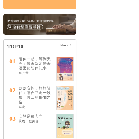
More
TOP10
陪你一起，等到天
01
亮：帶著堅定帶著
溫柔的陪伴紀事
羅乃萱
默默哀悼，靜靜陪
02
伴：陪自己走一段
獨一無二的傷慟之
路
李雋
安靜是種志向
03
萊恩．提納第