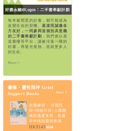
每本被閒置的好書，都可能成為
改變生命的契機。
基道現誠邀各
方友好，一同參與這個別具意義
的二手書奉獻計劃
，我們會以基
道書樓等平台，讓被冷落一隅的
好書，再發光發熱，造就更多人
的生命。
More>>
傷痛・靈性陪伴 Grief
More
Support Books
悲傷練習： 自我照
顧×情緒共存×人際關
係的溫柔支持，在孤
單中找回愛與希望
HK$143
$150