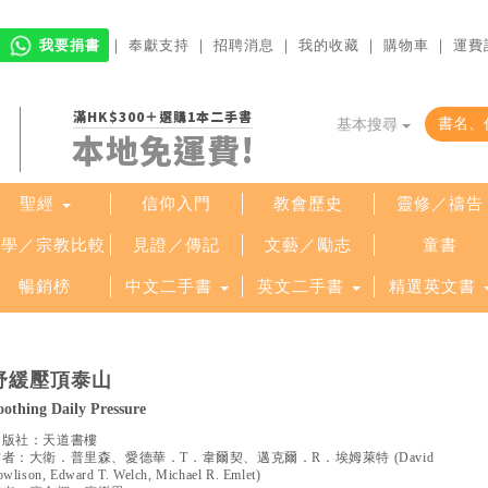
我要捐書
｜
奉獻支持
｜
招聘消息
｜
我的收藏
｜
購物車
｜
運費
滿HK$300＋選購1本二手書
基本搜尋
本地免運費!
聖經
信仰入門
教會歷史
靈修／禱告
哲學／宗教比較
見證／傳記
文藝／勵志
童書
暢銷榜
中文二手書
英文二手書
精選英文書
舒緩壓頂泰山
oothing Daily Pressure
出版社：
天道書樓
作者：
大衛．普里森、愛德華．T．韋爾契、邁克爾．R．埃姆萊特
(
David
owlison, Edward T. Welch, Michael R. Emlet
)