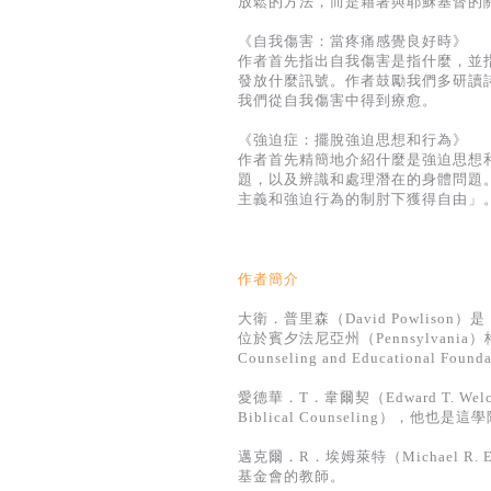
放鬆的方法，而是藉著與耶穌基督的
《自我傷害：當疼痛感覺良好時》
作者首先指出自我傷害是指什麼，並
發放什麼訊號。作者鼓勵我們多研讀
我們從自我傷害中得到療愈。
《強迫症：擺脫強迫思想和行為》
作者首先精簡地介紹什麼是強迫思想
題，以及辨識和處理潛在的身體問題
主義和強迫行為的制肘下獲得自由」
作者簡介
大衛．普里森（David Powlison）是〈
位於賓夕法尼亞州（Pennsylvania）
Counseling and Educational 
愛德華．T．韋爾契（Edward T. W
Biblical Counseling），他
邁克爾．R．埃姆萊特（Michael 
基金會的教師。