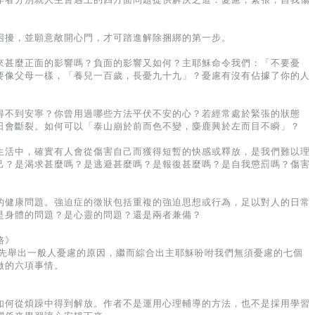
困擾，並願意敞開心門，才可踏進解除捆綁的第一步。
來甚麼正面的影響嗎？負面的影響又如何？主耶穌命令我們：「不要憂
要像父母一樣，「養兒一百歲，長憂九十九」？憂慮有沒有佔據了你的人
得不到安寧？你曾用過哪些方法平伏不安的心？若經常處於緊張的狀態
日會斷裂。如何可以「泰山崩於前而色不變，麋鹿興於左而目不瞬」？
生活中，確實有人會從傷害自己而獲得短暫的快感或釋放，是我們難以理
己？是渴求甚麼嗎？是逃避甚麼嗎？是報復甚麼嗎？是自我懲罰嗎？傷害
的健康問題。強迫症的徵狀包括重複的強迫思想或行為，足以對人的日常
是身體的問題？是心靈的問題？還是兩者兼備？
路》
，先舉出一般人憂慮的原因，繼而綜合出主耶穌吩咐我們無須憂慮的七個
做的六項事情。
如何從煩躁中得到解放。作者不是運用心理輔導的方法，也不是採用學習