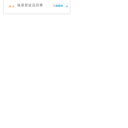
做基督徒這回事
04
（中英對照）
蔡頌輝
慢，是祂故意的
05
艾倫．法德林
耶穌效應：對讀四
06
福音與典外福音，
重尋失落的耶穌拼
圖
李子健
笑忘書：一位神學
07
院老師患癌後經歷
的淚與愛
梁國強
舊約聖經神學（卷
08
下）：著作聖卷
李思敬