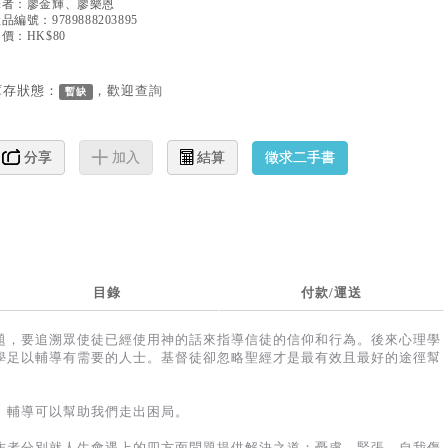
譯者：
廖金輝、廖樂恩
產品編號：
9789888203895
價：HK$80
庫存狀態：
，歡迎
查詢
暫缺
徵求二手書
分享
加入
結算
目錄
付款/運送
題，要追溯眾使徒已經使用神的話來指導信徒的信仰和行為。後來心理學
學足以輔導有需要的人士。基督徒卻忽略聖經才是最有效且最好的途徑幫
）輔導可以幫助我們走出困局。
作者分別就人生會遇上的四方面問題提供解決之道：憂慮，緊張，自我傷