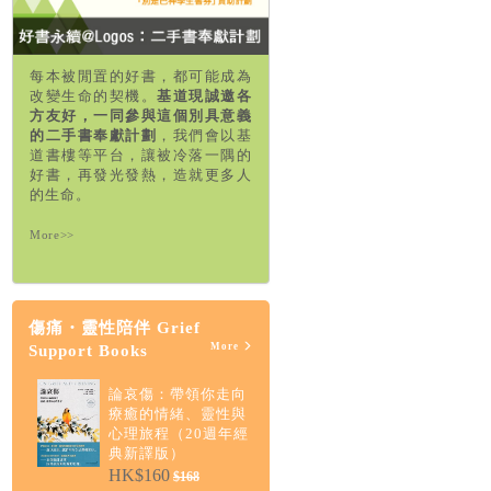
每本被閒置的好書，都可能成為
改變生命的契機。
基道現誠邀各
方友好，一同參與這個別具意義
的二手書奉獻計劃
，我們會以基
道書樓等平台，讓被冷落一隅的
好書，再發光發熱，造就更多人
的生命。
More>>
傷痛・靈性陪伴 Grief
More
Support Books
論哀傷：帶領你走向
療癒的情緒、靈性與
心理旅程（20週年經
典新譯版）
HK$160
$168