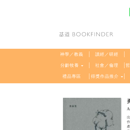
神學／教義
讀經／研經
分齡牧養
社會／倫理
禮品專區
得獎作品推介
A