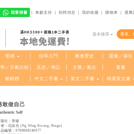
我要捐書
｜
奉獻支持
｜
招聘消息
｜
我的收藏
｜
購物車
｜
運費
滿HK$300＋選購1本二手書
基本搜尋
本地免運費!
聖經
信仰入門
教會歷史
靈修／禱告
哲學／宗教比較
見證／傳記
文藝／勵志
童書
暢銷榜
中文二手書
英文二手書
精選英文書
勇敢做自己
uthentic Self
出版社：
突破
作者：
伍詠光
(
Ng Wing Kwong, Ringo
)
產品編號：
9789888246977