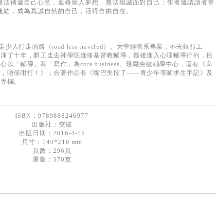
無法傳遞自己心意，追尋個人夢想，無法坦誠面對自己；作者邀請讀者拿
連結，成為真誠自然的自己，活得自由自在。
人行走的路（road less traveled）。大學經濟系畢業，不去銀行工
廣渾了十年，辭工走去神學院進修基督教輔導，最後進入心理輔導行列，目
「輔導」和「寫作」為core business。現職突破輔導中心，著有《卑
工，唔係咁打！》；合著作品有《嘴巴失控了——青少年導師求生手記》及
寫專欄。
ISBN：9789888246977
出版社：
突破
出版日期：2016-4-15
尺寸：140*210 mm
頁數：296頁
重量：370克