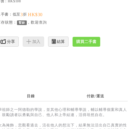
價：HK$108
二手書：低至
3
折
HK$30
庫存狀態：
，歡迎
查詢
暫缺
購買二手書
分享
加入
結算
目錄
付款/運送
學祖師之一阿德勒的學說，並其他心理和輔導學說，輔以輔導個案和真人
，鼓勵讀者以勇氣與自己、他人和上帝結連，活得坦然自在。
大為掩飾，悲觀看過去，活在他人的想法下，結果無法活出自己真實的性