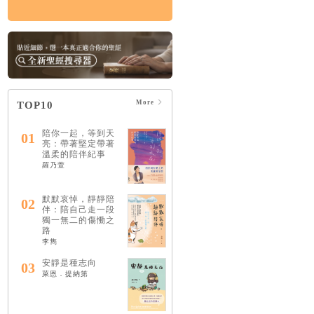
More
TOP10
陪你一起，等到天
01
亮：帶著堅定帶著
溫柔的陪伴紀事
羅乃萱
默默哀悼，靜靜陪
02
伴：陪自己走一段
獨一無二的傷慟之
路
李雋
安靜是種志向
03
萊恩．提納第