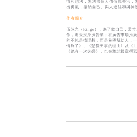
情和想法，無法照個人價值觀去活，
出勇氣，接納自己、與人連結和與神
作者簡介
伍詠光（Ringo），為了做自己，常常走少
作，走去投身廣告業；在廣告市場推
的不純是找理想，而是希望幫助人，一心以
情夠了》、《戀愛出事的理由》及《
《總有一次失戀》，也在雜誌報章撰