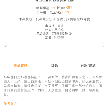
A Touch of Everyday Life
見證／傳記
$84
網購優惠：
95
折 HK
二手書：低至
5
折
HK$45
文藝／勵志
庫存狀態：
低存量／沒有現貨，購買後立即備貨
童書
出版社：
宣道
作者：
王礽福
精選影音
產品編號：9789888250424
定價：HK$88
其他
<
>
禮品專區
得獎作品推介
產品資訊
目錄
付款/運送
暢銷榜
中文二手書
那年那日把那事那情記下，日後回望，彷彿閱讀他人之作，原來那
些大小念頭，雖出自胸臆，只餘下剝落斑殘的印象。記憶會遺忘，
英文二手書
思考會轉變，情懷會消逝，文字卻至少保留了這一部分的過去，讓
今日的我重新認識昨日的我。久別重逢，自然胸中一熱，感到暖
精選英文書
意。
電子書
作者簡介