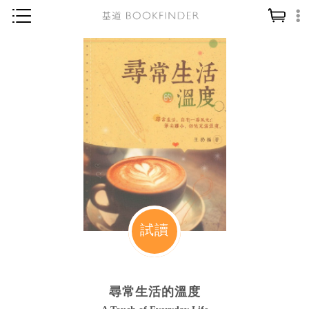
神學／教義
讀經／研經
聖經
信仰入門
教會歷史
靈修／禱告
信徒生活
教會事工
試讀
分齡牧養
社會／倫理
尋常生活的溫度
哲學／宗教比較