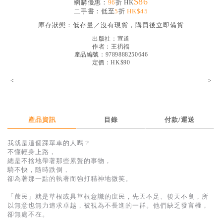
$86
網購優惠：
96
折 HK
見證／傳記
二手書：低至
5
折
HK$45
庫存狀態：
低存量／沒有現貨，購買後立即備貨
文藝／勵志
出版社：
宣道
童書
作者：
王礽福
產品編號：9789888250646
精選影音
定價：HK$90
<
其他
>
禮品專區
得獎作品推介
產品資訊
目錄
付款/運送
暢銷榜
我就是這個踩單車的人嗎？
不懂輕身上路，
中文二手書
總是不捨地帶著那些累贅的事物，
騎不快，隨時跌倒，
英文二手書
卻為著那一點的執著而強打精神地微笑。
精選英文書
「蔗民」就是草根或具草根意識的庶民，先天不足、後天不良，所
以無意也無力追求卓越，被視為不長進的一群。他們缺乏發言權，
電子書
卻無處不在。