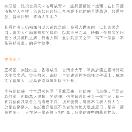
基道 Top 50
有頭髮，誰想當瘌痢？若可成實木，誰想當蔗渣？然而，在如同蔗
渣板的人生裡，蔗民如何經驗上帝所賜予他們的普通恩典、普通智
慧、普通快樂、普通人生呢？
且看作者王礽福如何以其蔗民之眼，窺看人世百態；以其蔗民之
口，追問人生顛簸無常的緣由；以其蔗民之耳，聆聽上帝無聲的回
應；以其蔗民之腳，行走人間；並以其蔗民之筆，寫下一個個「不
足為精英道」的尋常故事。
作者簡介
王礽福，大陸出生，香港成長，台灣念大學，畢業於國立臺灣師範
大學國文系。曾任教師、編輯，再於建道神學院獲道學碩士，成為
文字傳道人，現為香港宣道出版社社長。
小時候信佛，常常思考何謂「普渡眾生」的信仰；信主後，問題改
為何謂「但願萬人得救」的信仰。信主超過四分之一個世紀，卻一
直對信仰及教會生活適應不良。後來發覺，適應不良者大有人在；
於是自憐憐人，嘗試書寫適應不良者如何勉力敬虔度日，是為「蔗
民神學」，旨在與一眾蔗民互相打氣，分享信仰中的悲喜甘苦。