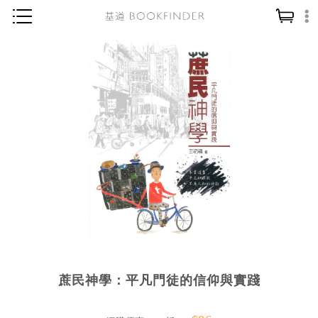
神學／教義
讀經／研經
聖經
信仰入門
教會歷史
靈修／禱告
信徒生活
教會事工
分齡牧養
蔗民神學：平凡門徒的信仰與實踐
社會／倫理
哲學／宗教比較