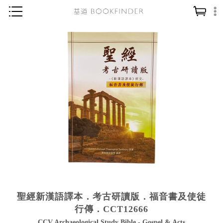
神學／教義
讀經／研經
聖經
信仰入門
教會歷史
靈修／禱告
信徒生活
教會事工
分齡牧養
聖經新漢語譯本．考古研讀版．福音書及使徒
社會／倫理
行傳．CCT12666
哲學／宗教比較
CCV Archaeological Study Bible - Gospel & Acts