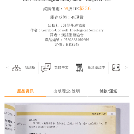
見證／傳記
$236
網購優惠：
95
折 HK
文藝／勵志
庫存狀態：
有現貨
出版社：
漢語聖經協會
童書
作者：
Gordon-Conwell Theological Seminary
譯者：
漢語聖經協會
精選影音
產品編號：9789888469666
定價：HK$248
其他
禮品專區
<
>
研讀版
繁體中文
新漢語譯本
神版
得獎作品推介
暢銷榜
產品資訊
出版理念/說明
付款/運送
中文二手書
英文二手書
精選英文書
電子書