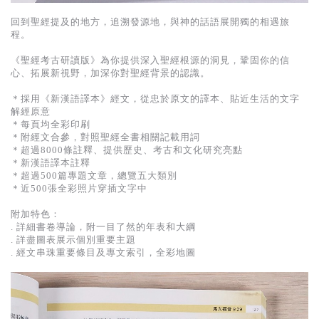
回到聖經提及的地方，追溯發源地，與神的話語展開獨的相遇旅
程。
《聖經考古研讀版》為你提供深入聖經根源的洞見，鞏固你的信
心、拓展新視野，加深你對聖經背景的認識。
＊採用《新漢語譯本》經文，從忠於原文的譯本、貼近生活的文字
解經原意
＊每頁均全彩印刷
＊附經文合參，對照聖經全書相關記載用詞
＊超過8000條註釋、提供歷史、考古和文化研究亮點
＊新漢語譯本註釋
＊超過500篇專題文章，總覽五大類別
＊近500張全彩照片穿插文字中
附加特色：
. 詳細書卷導論，附一目了然的年表和大綱
. 詳盡圖表展示個別重要主題
. 經文串珠重要條目及專文索引，全彩地圖