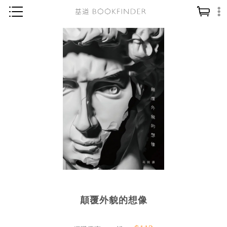
神學／教義
讀經／研經
聖經
信仰入門
教會歷史
靈修／禱告
信徒生活
教會事工
分齡牧養
顛覆外貌的想像
社會／倫理
哲學／宗教比較