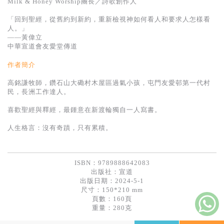
Milk & Honey Worship團長／詩歌創作人
基道 Top 50
「回到聖經，從舊約到新約，重新檢視神如何看人和要求人怎樣看
人。」
——黃偉立
中華宣道會友愛堂傳道
作者簡介
高銘謙牧師，鑽石山大磡村木屋區過氣小孩，屯門友愛邨第一代村
民，長洲工作達人。
喜歡聖經與釋經，最鍾意在新渡輪獨自一人寫書。
人生格言：沒有奇蹟，只有累積。
ISBN：9789888642083
出版社：
宣道
出版日期：2024-5-1
尺寸：150*210 mm
頁數：160頁
重量：280克