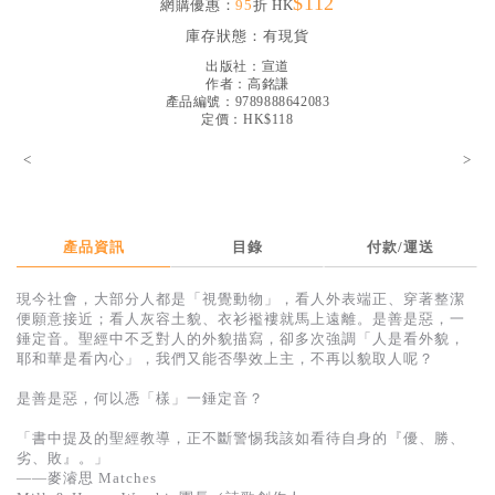
$112
網購優惠：
95
折 HK
見證／傳記
庫存狀態：
有現貨
文藝／勵志
出版社：
宣道
作者：
高銘謙
童書
產品編號：9789888642083
定價：HK$118
精選影音
<
>
其他
禮品專區
產品資訊
目錄
付款/運送
得獎作品推介
現今社會，大部分人都是「視覺動物」，看人外表端正、穿著整潔
暢銷榜
便願意接近；看人灰容土貌、衣衫襤褸就馬上遠離。是善是惡，一
錘定音。聖經中不乏對人的外貌描寫，卻多次強調「人是看外貌，
中文二手書
耶和華是看內心」，我們又能否學效上主，不再以貌取人呢？
英文二手書
是善是惡，何以憑「樣」一錘定音？
精選英文書
「書中提及的聖經教導，正不斷警惕我該如看待自身的『優、勝、
劣、敗』。」
電子書
——麥濬思 Matches