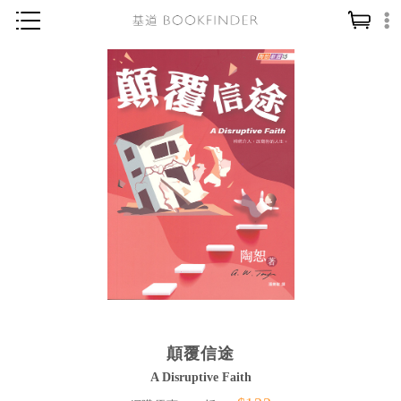
神學／教義
讀經／研經
聖經
信仰入門
教會歷史
靈修／禱告
信徒生活
教會事工
分齡牧養
顛覆信途
社會／倫理
A Disruptive Faith
哲學／宗教比較