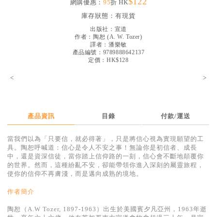
$122
網購優惠：
95
折 HK
見證／傳記
庫存狀態：
有現貨
文藝／勵志
出版社：
宣道
作者：
陶恕
(
A. W. Tozer
)
童書
譯者：
潘樂敏
產品編號：9789888642137
定價：HK$128
精選影音
<
>
其他
禮品專區
得獎作品推介
產品資訊
目錄
付款/運送
暢銷榜
當我們以為「只要信，就必得著」，只是將信心視為實現願望的工
具。陶恕呼喊道：信心是令人不安之事！無論你是初信者、成長
中文二手書
中，還是資深信徒，當你踏上信仰路的一刻，信心會不斷地顛覆你
的世界。然而，這種紛亂不安，卻能帶領你進入深刻的屬靈旅程，
英文二手書
使你的信仰不再膚淺，而是邁向成熟的境地。
精選英文書
作者簡介
電子書
陶恕（A.W Tozer, 1897-1963）出生於美國賓夕凡亞州，1963年逝