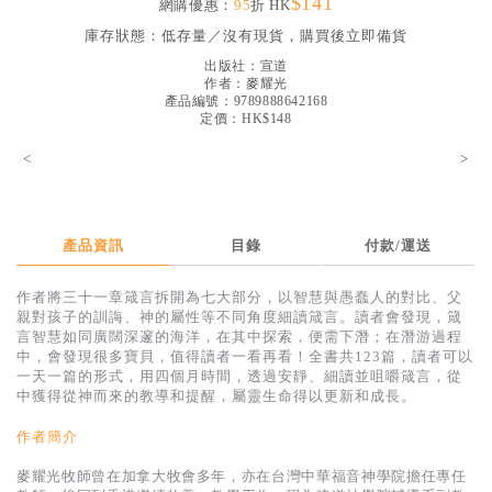
$141
網購優惠：
95
折 HK
見證／傳記
庫存狀態：
低存量／沒有現貨，購買後立即備貨
文藝／勵志
出版社：
宣道
作者：
麥耀光
童書
產品編號：9789888642168
定價：HK$148
精選影音
<
>
其他
禮品專區
產品資訊
目錄
付款/運送
得獎作品推介
作者將三十一章箴言拆開為七大部分，以智慧與愚蠢人的對比、父
暢銷榜
親對孩子的訓誨、神的屬性等不同角度細讀箴言。讀者會發現，箴
言智慧如同廣闊深邃的海洋，在其中探索，便需下潛；在潛游過程
中文二手書
中，會發現很多寶貝，值得讀者一看再看！全書共123篇，讀者可以
一天一篇的形式，用四個月時間，透過安靜、細讀並咀嚼箴言，從
英文二手書
中獲得從神而來的教導和提醒，屬靈生命得以更新和成長。
精選英文書
作者簡介
電子書
麥耀光牧師曾在加拿大牧會多年，亦在台灣中華福音神學院擔任專任