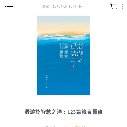
神學／教義
讀經／研經
聖經
信仰入門
教會歷史
靈修／禱告
信徒生活
教會事工
分齡牧養
潛游於智慧之洋：123篇箴言靈修
社會／倫理
哲學／宗教比較