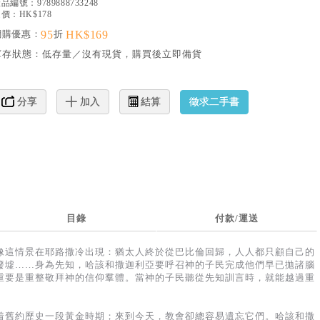
產品編號：
9789888733248
價：HK$178
網購優惠：
95
折
HK$169
庫存狀態：
低存量／沒有現貨，購買後立即備貨
徵求二手書
分享
加入
結算
目錄
付款/運送
像這情景在耶路撒冷出現：猶太人終於從巴比倫回歸，人人都只顧自己的
廢墟……身為先知，哈該和撒迦利亞要呼召神的子民完成他們早已拋諸腦
重要是重整敬拜神的信仰羣體。當神的子民聽從先知訓言時，就能越過重
着舊約歷史一段黃金時期；來到今天，教會卻總容易遺忘它們。哈該和撒