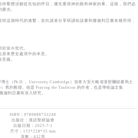
信仰羣體須聽從先知的呼召，優先重視神的殿和神家的事。這樣，我們必
的榮光。
經與這個時代的連繫，並向讀者分享研讀哈該書和撒迦利亞書各種所得，
用於當今世代。
在原來歷史處境中的本意。
恆意義。
博士（Ph.D.， University Cambridge）加拿大安大略省漢密爾頓麥馬士
lege）舊約教授。他是 Praying the Tradition 的作者，也是學術論文集
 的編輯，對撒迦利亞書有深入研究。
ISBN：9789888733248
出版社：
漢語聖經協會
出版日期：2025-7-1
尺寸：155*228*35 mm
頁數：632頁