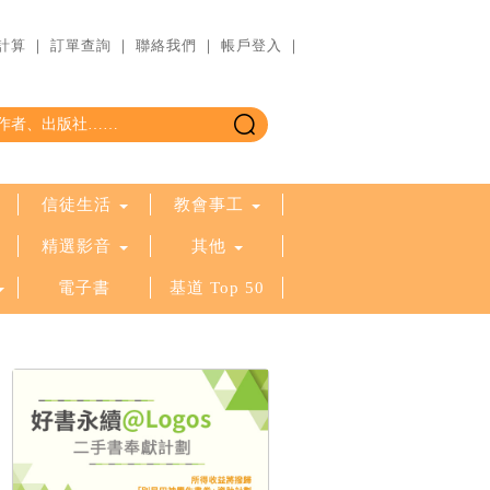
計算
｜
訂單查詢
｜
聯絡我們
｜
帳戶登入
｜
信徒生活
教會事工
精選影音
其他
電子書
基道 Top 50