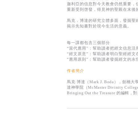
迦利亞的信息對今天教會仍然重要，
重新受到啓發，得見神的聖殿在末後
馬克．博達的研究立體多面，發掘聖
揭示先知書對於現今生活的意義。
每一課都包含三個部分
“當代應用”：幫助讀者把經文信息活
“經文原意”：幫助讀者明白聖經經文
“應用原則”：幫助讀者發掘經文的永
作者簡介
馬克·博達（Mark J. Boda），劍橋大學
達神學院（McMaster Divinity Col
Bringing Out the Treasure