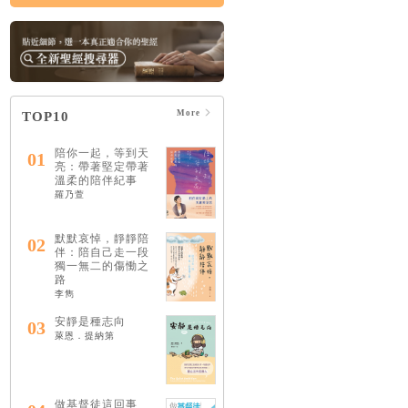
More
TOP10
陪你一起，等到天
01
亮：帶著堅定帶著
溫柔的陪伴紀事
羅乃萱
默默哀悼，靜靜陪
02
伴：陪自己走一段
獨一無二的傷慟之
路
李雋
安靜是種志向
03
萊恩．提納第
做基督徒這回事