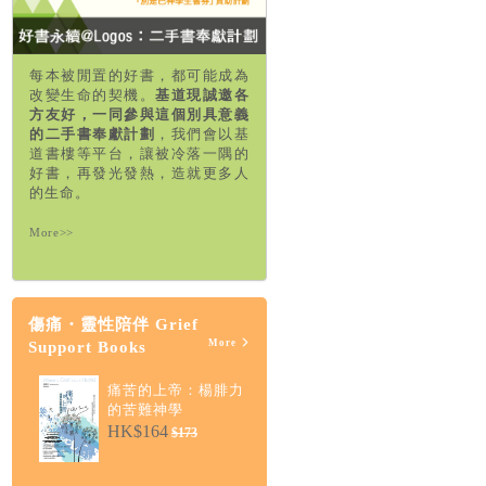
每本被閒置的好書，都可能成為
改變生命的契機。
基道現誠邀各
方友好，一同參與這個別具意義
的二手書奉獻計劃
，我們會以基
道書樓等平台，讓被冷落一隅的
好書，再發光發熱，造就更多人
的生命。
More>>
傷痛・靈性陪伴 Grief
More
Support Books
痛苦的上帝：楊腓力
的苦難神學
HK$164
$173