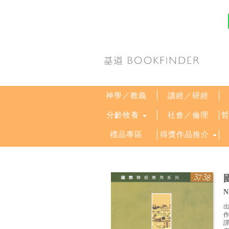
神學／教義
讀經／研經
分齡牧養
社會／倫理
禮品專區
得獎作品推介
N