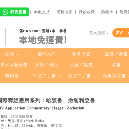
我要捐書
｜
奉獻支持
｜
招聘消息
｜
我的收藏
｜
購物車
｜
運費
滿HK$300＋選購1本二手書
基本搜尋
本地免運費!
聖經
信仰入門
教會歷史
靈修／禱告
哲學／宗教比較
見證／傳記
文藝／勵志
童書
暢銷榜
中文二手書
英文二手書
精選英文書
國際釋經應用系列：哈該書、撒迦利亞書
IV Application Commentary: Haggai, Zechariah
出版社：
漢語聖經協會
作者：
馬克‧博達
(
Mark Boda
)
譯者：
丘上曙、譚達峰、潘樂敏、胡文傑