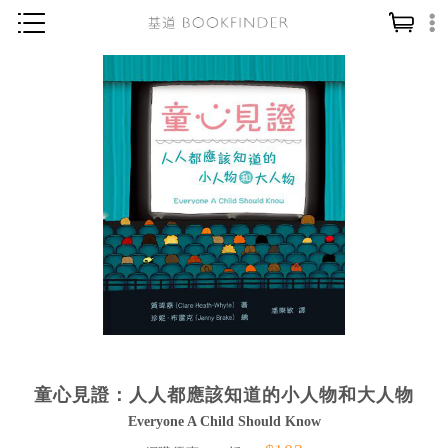
神學／教義
讀經／研經
聖經
信仰入門
教會歷史
靈修／禱告
信徒生活
教會事工
分齡牧養
童心見證：人人都應該知道的小人物和大人物
社會／倫理
Everyone A Child Should Know
哲學／宗教比較