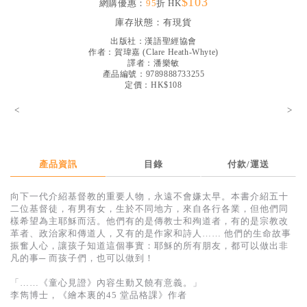
$103
網購優惠：
95
折 HK
見證／傳記
庫存狀態：
有現貨
文藝／勵志
出版社：
漢語聖經協會
作者：
賀瑋嘉
(
Clare Heath-Whyte
)
童書
譯者：
潘樂敏
產品編號：9789888733255
定價：HK$108
精選影音
<
>
其他
禮品專區
得獎作品推介
產品資訊
目錄
付款/運送
暢銷榜
向下一代介紹基督教的重要人物，永遠不會嫌太早。本書介紹五十
二位基督徒，有男有女，生於不同地方，來自各行各業，但他們同
中文二手書
樣希望為主耶穌而活。他們有的是傳教士和殉道者，有的是宗教改
革者、政治家和傳道人，又有的是作家和詩人…… 他們的生命故事
英文二手書
振奮人心，讓孩子知道這個事實：耶穌的所有朋友，都可以做出非
凡的事─ 而孩子們，也可以做到！
精選英文書
「……《童心見證》內容生動又饒有意義。」
電子書
李雋博士，《繪本裏的45 堂品格課》作者