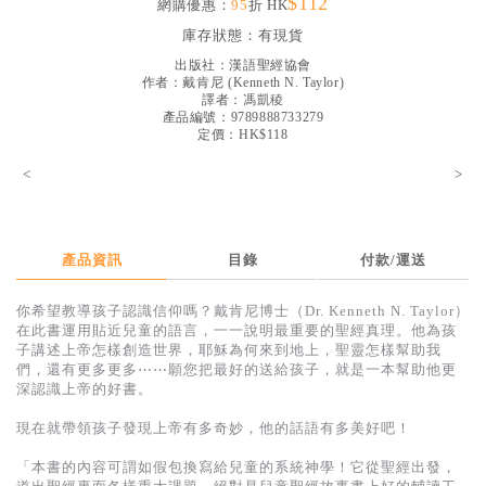
$112
網購優惠：
95
折 HK
見證／傳記
庫存狀態：
有現貨
文藝／勵志
出版社：
漢語聖經協會
作者：
戴肯尼
(
Kenneth N. Taylor
)
童書
譯者：
馮凱稜
產品編號：9789888733279
定價：HK$118
精選影音
<
>
其他
禮品專區
得獎作品推介
產品資訊
目錄
付款/運送
暢銷榜
你希望教導孩子認識信仰嗎？戴肯尼博士（Dr. Kenneth N. Taylor）
在此書運用貼近兒童的語言，一一說明最重要的聖經真理。他為孩
中文二手書
子講述上帝怎樣創造世界，耶穌為何來到地上，聖靈怎樣幫助我
們，還有更多更多⋯⋯願您把最好的送給孩子，就是一本幫助他更
英文二手書
深認識上帝的好書。
精選英文書
現在就帶領孩子發現上帝有多奇妙，他的話語有多美好吧！
電子書
「本書的內容可謂如假包換寫給兒童的系統神學！它從聖經出發，