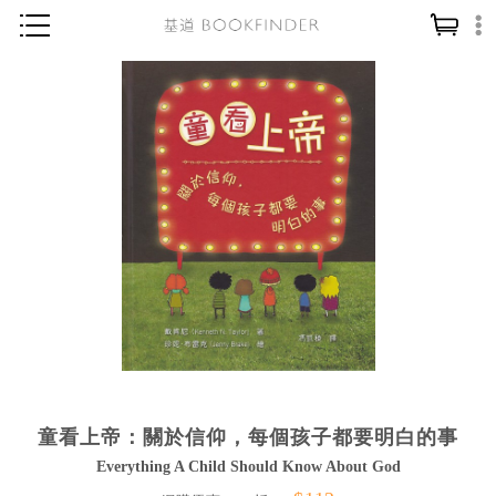
神學／教義
讀經／研經
聖經
信仰入門
教會歷史
靈修／禱告
信徒生活
教會事工
分齡牧養
童看上帝：關於信仰，每個孩子都要明白的事
社會／倫理
Everything A Child Should Know About God
哲學／宗教比較