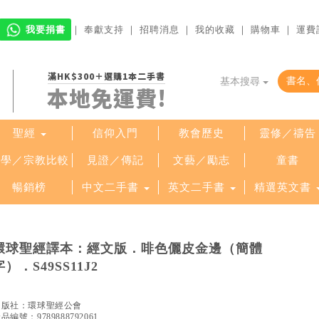
我要捐書
｜
奉獻支持
｜
招聘消息
｜
我的收藏
｜
購物車
｜
運費
滿HK$300＋選購1本二手書
基本搜尋
本地免運費!
聖經
信仰入門
教會歷史
靈修／禱告
哲學／宗教比較
見證／傳記
文藝／勵志
童書
暢銷榜
中文二手書
英文二手書
精選英文書
環球聖經譯本：經文版．啡色儷皮金邊（簡體
字）．S49SS11J2
出版社：
環球聖經公會
產品編號：
9789888792061