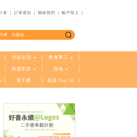
計算
｜
訂單查詢
｜
聯絡我們
｜
帳戶登入
｜
信徒生活
教會事工
精選影音
其他
電子書
基道 Top 50