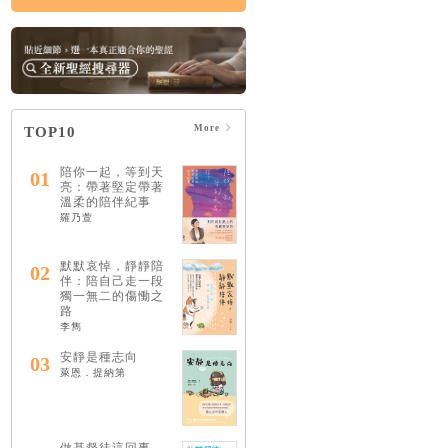
More
TOP10
陪你一起，等到天
01
亮：帶著堅定帶著
溫柔的陪伴紀事
羅乃萱
默默哀悼，靜靜陪
02
伴：陪自己走一段
獨一無二的傷慟之
路
李雋
安靜是種志向
03
萊恩．提納第