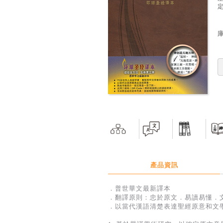
定
產品資訊
．普世華文最新譯本
．翻譯原則：忠於原文．易讀易懂．
．以當代漢語清楚表達聖經原意和文