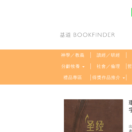
神學／教義
讀經／研經
分齡牧養
社會／倫理
禮品專區
得獎作品推介