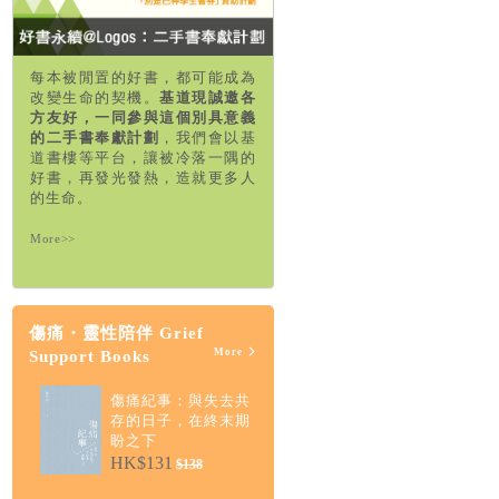
每本被閒置的好書，都可能成為
改變生命的契機。
基道現誠邀各
方友好，一同參與這個別具意義
的二手書奉獻計劃
，我們會以基
道書樓等平台，讓被冷落一隅的
好書，再發光發熱，造就更多人
的生命。
More>>
傷痛・靈性陪伴 Grief
More
Support Books
傷痛紀事：與失去共
存的日子，在終末期
盼之下
HK$131
$138