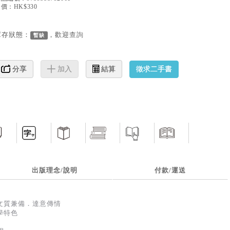
價：HK$330
庫存狀態：
，歡迎
查詢
暫缺
徵求二手書
分享
加入
結算
出版理念/說明
付款/運送
文質兼備．達意傳情
學特色