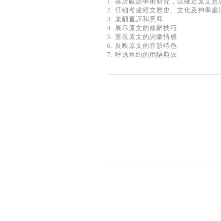
1. 基於嚴謹學術研究，以確定原文意
2. 仔細考慮經文歷史、文化及神學處
3. 兼顧直譯和意釋
4. 展示原文的修辭技巧
5. 重現原文的詞彙情感
6. 反映原文的音韻特色
7. 呼應舊約的用語典故