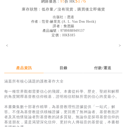
$176
網購優惠：
95
折 HK
見證／傳記
庫存狀態：
低存量／沒有現貨，購買後立即備貨
文藝／勵志
出版社：
恩道
作者：
范登‧赫里克
(
A. L. Van Den Herik
)
童書
譯者：
詹恩賜
產品編號：9789888949137
定價：HK$185
精選影音
<
>
其他
禮品專區
得獎作品推介
產品資訊
目錄
付款/運送
暢銷榜
涵蓋所有核心議題的護教著作大全
中文二手書
每一種世界觀都需要信心的飛躍。本書從科學、歷史、聖經和解釋
的角度闡釋基督教信仰根基，證明相信耶穌所需的信心跨度最小。
英文二手書
本書彙集數十部著作精華，為基督教理性證據提供「一站式」解
精選英文書
答。不僅為基督教提供積極證據，更回應了無神論者、基督教批評
者及其他懷疑論者對基督教的諸多質疑。無論你是探尋基督信仰的
電子書
慕道朋友，還是渴望深化信仰、更好向人傳福音的基督徒，本書都