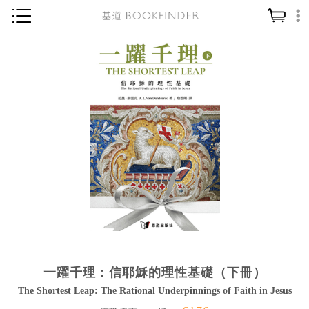
神學／教義
讀經／研經
聖經
信仰入門
教會歷史
靈修／禱告
信徒生活
教會事工
分齡牧養
一躍千理：信耶穌的理性基礎（下冊）
社會／倫理
The Shortest Leap: The Rational Underpinnings of Faith in Jesus
哲學／宗教比較