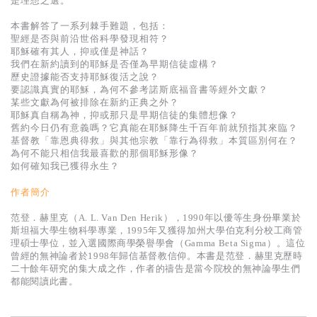
是理想之選。
基道 Top 50
本書解答了一系列棘手難題，包括：
聖經是否與前沿世俗科學發現相符？
耶穌確有其人，抑或僅是神話？
我們在新約讀到的耶穌是否僅為早期信徒虛構？
歷史證據能否支持耶穌復活之說？
要認識真實的耶穌，為何不參考諾斯底福音書等經外文獻？
某些文獻為何被排除在新約正典之外？
耶穌真自稱為神，抑或那只是早期信徒的集體想像？
舊約今日仍有意義嗎？它真能在耶穌降生千百年前就預指其來臨？
基督教「靠恩典得救」與其他宗教「靠行為得救」本質區別何在？
為何不能只相信我最喜歡的那個耶穌形像？
如何確知我已獲得永生？
作者簡介
范登．赫里克（A. L. Van Den Herik），1990年以優等生身份畢業於
斯坦福大學生物科學專業，1995年又獲得加州大學伯克利分校工商管
理碩士學位，並入選國際商學榮譽學會（Gamma Beta Sigma）。這位
曾經的無神論者於1998年歸信基督教信仰。本書是范登．赫里克歷時
二十餘年研究的集大成之作，作者的禱告是當今院校的無神論學生們
都能閱讀此書。