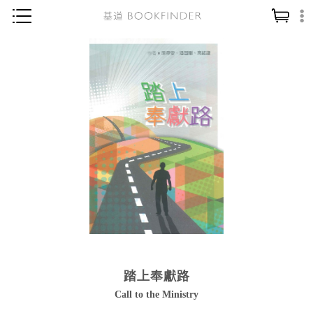
神學／教義
讀經／研經
聖經
信仰入門
教會歷史
靈修／禱告
信徒生活
教會事工
分齡牧養
踏上奉獻路
社會／倫理
Call to the Ministry
哲學／宗教比較