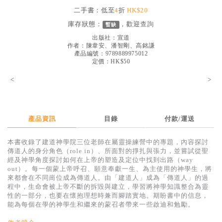
見證／傳記
二手書：低至
4
折
HK$20
庫存狀態：
，歡迎
查詢
暫缺
文藝／勵志
出版社：
宣道
童書
作者：
陳韋安、潘智剛、高銘謙
產品編號：9789889975012
定價：HK$50
精選影音
<
>
其他
禮品專區
得獎作品推介
產品資訊
目錄
付款/運送
暢銷榜
本書收錄了建道神學院三位老師在屬靈操練營中的專題，內容探討
傳道人的身分角色（role in）、所面對的掙扎與張力，並嘗試從聖
中文二手書
經及神學角度探討如何在上帝的塑造及定位中找到出路（way
out）。每一個蒙上帝呼召、願意奉獻一生、為主使用的神學生，將
英文二手書
來都會在不同崗位成為傳道人。由「建道人」成為「傳道人」的過
程中，生命會被上帝不斷的拆毀與建立，學習將神學知識整合為靈
精選英文書
性的一部分，也要在懷抱理想時兼而腳踏實地。期盼書中的信息，
能為每個在學的神學生和繼來的蒙召者帶來一些啟迪和勉勵。
電子書